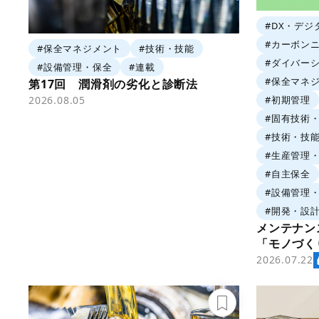
#DX・デジ
#カーボン
#保全マネジメント
#技術・技能
#ダイバー
#設備管理・保全
#連載
#保全マネ
第17回 潤滑剤の劣化と診断法
#初期管理
2026.08.05
#固有技術
#技術・技
#生産管理・
#自主保全
#設備管理
#開発・設
メンテナ
「モノづく
と価値創造
2026.07.22