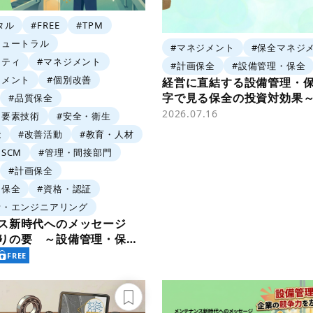
タル
#FREE
#TPM
ニュートラル
#マネジメント
#保全マネジ
シティ
#マネジメント
#計画保全
#設備管理・保全
ジメント
#個別改善
経営に直結する設備管理・
字で見る保全の投資対効果
#品質保全
2026.07.16
・要素技術
#安全・衛生
能
#改善活動
#教育・人材
SCM
#管理・間接部門
#計画保全
・保全
#資格・認証
計・エンジニアリング
ンス新時代へのメッセージ
りの要 ～設備管理・保全
～」
FREE