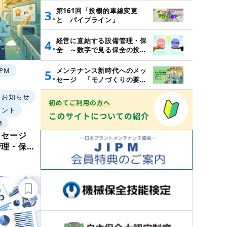
第161回「投機的車線変更
3.
と パイプライン」
経営に直結する設備管理・保
4.
全 ～数字で見る保全の投資
対効果～
メンテナンス新時代へのメッ
TPM
5.
セージ 「モノづくりの要
～設備管理・保全と価値創造
・お知らせ
～」
メント
M
ッセージ
管理・保全