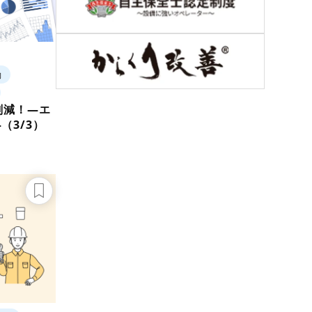
動
削減！―エ
（3/3）