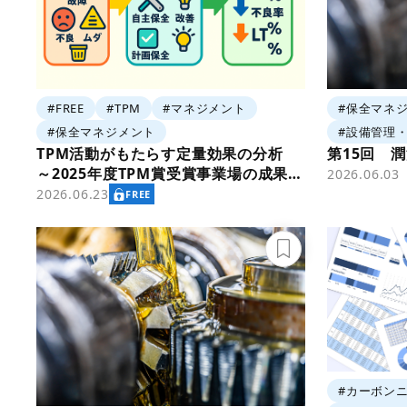
#FREE
#TPM
#マネジメント
#保全マネ
#保全マネジメント
#設備管理
TPM活動がもたらす定量効果の分析
第15回 
～2025年度TPM賞受賞事業場の成果指
2026.06.03
標より
2026.06.23
FREE
#カーボン