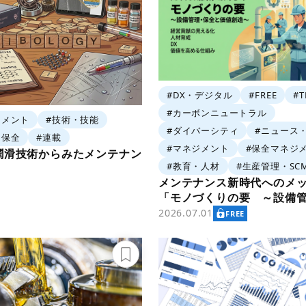
#DX・デジタル
#FREE
#
#カーボンニュートラル
ジメント
#技術・技能
#ダイバーシティ
#ニュース
・保全
#連載
#マネジメント
#保全マネジ
潤滑技術からみたメンテナン
#教育・人材
#生産管理・SC
メンテナンス新時代へのメ
「モノづくりの要 ～設備
と価値創造～」
2026.07.01
FREE