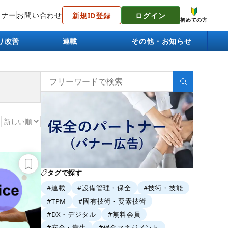
トナー
お問い合わせ
新規ID登録
ログイン
初めての方
り改善
連載
その他・お知らせ
タグで探す
#連載
#設備管理・保全
#技術・技能
#TPM
#固有技術・要素技術
#DX・デジタル
#無料会員
#安全・衛生
#保全マネジメント