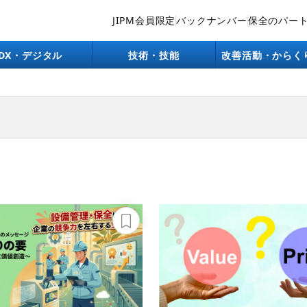
JIPM会員限定
バックナンバー
保全のパー
DX・デジタル
技術・技能
改善活動・からく