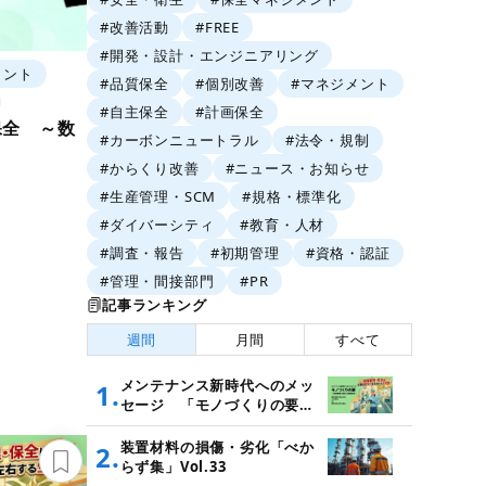
#改善活動
#FREE
#開発・設計・エンジニアリング
メント
#品質保全
#個別改善
#マネジメント
#自主保全
#計画保全
保全 ～数
#カーボンニュートラル
#法令・規制
～
#からくり改善
#ニュース・お知らせ
#生産管理・SCM
#規格・標準化
#ダイバーシティ
#教育・人材
#調査・報告
#初期管理
#資格・認証
#管理・間接部門
#PR
記事ランキング
週間
月間
すべて
メンテナンス新時代へのメッ
1.
セージ 「モノづくりの要
～設備管理・保全と価値創造
～」
装置材料の損傷・劣化「べか
2.
らず集」Vol.33