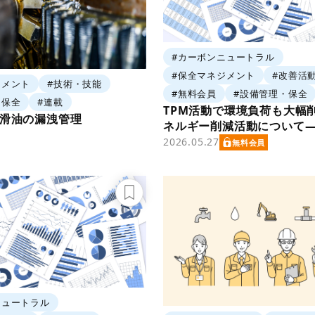
#カーボンニュートラル
#保全マネジメント
#改善活
ジメント
#技術・技能
#無料会員
#設備管理・保全
・保全
#連載
TPM活動で環境負荷も大幅
潤滑油の漏洩管理
ネルギー削減活動について―
2026.05.27
無料会員
ニュートラル