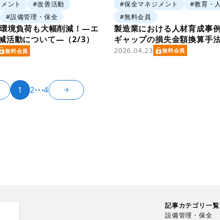
#保全マネジメント
#教育・
ジメント
#改善活動
#無料会員
#設備管理・保全
製造業における人材育成事
で環境負荷も大幅削減！―エ
ギャップの損失金額換算手
減活動について―（2/3）
2026.04.23
無料会員
無料会員
1
2
4
記事カテゴリ一覧
設備管理・保全