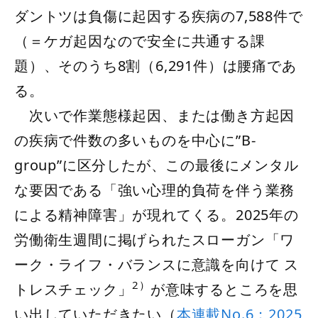
ダントツは負傷に起因する疾病の7,588件で
（＝ケガ起因なので安全に共通する課
題）、そのうち8割（6,291件）は腰痛であ
る。
次いで作業態様起因、または働き方起因
の疾病で件数の多いものを中心に”B-
group”に区分したが、この最後にメンタル
な要因である「強い心理的負荷を伴う業務
による精神障害」が現れてくる。2025年の
労働衛生週間に掲げられたスローガン「ワ
ーク・ライフ・バランスに意識を向けて ス
2）
トレスチェック」
が意味するところを思
い出していただきたい（
本連載No.6；2025