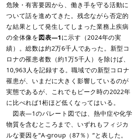
危険・有害要因から、働き手を守る活動に
ついて話を進めてきた。残念ながら否定的
な結果として発生してしまった業務上疾病
の全体像を
図表―1
に示す（2024年の実
績）。総数は約2万6千人であった。新型コ
ロナの罹患者数（約1万5千人）を除けば、
10,963人を記録する。職域での新型コロナ
罹患が、いまだに大きく影響しているのが
実態であるが、これでもピーク時の2022年
に比べれば1桁ほど低くなってはいる。
図表―1のパレート図では、熱中症や化学
物質を含むところまで、いずれもフィジカ
ルな要因を”A-group（87％）”と表した。