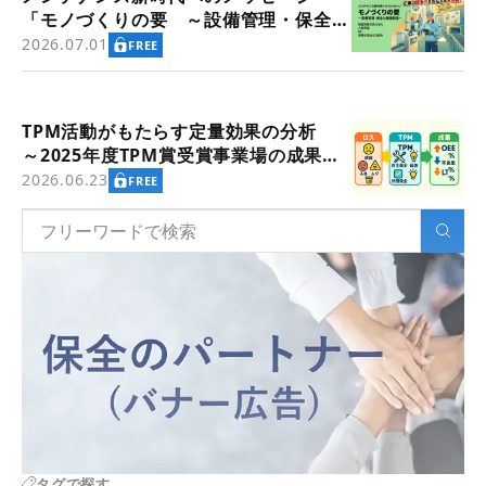
「モノづくりの要 ～設備管理・保全と
価値創造～」
2026.07.01
FREE
TPM活動がもたらす定量効果の分析
～2025年度TPM賞受賞事業場の成果指
標より
2026.06.23
FREE
タグで探す