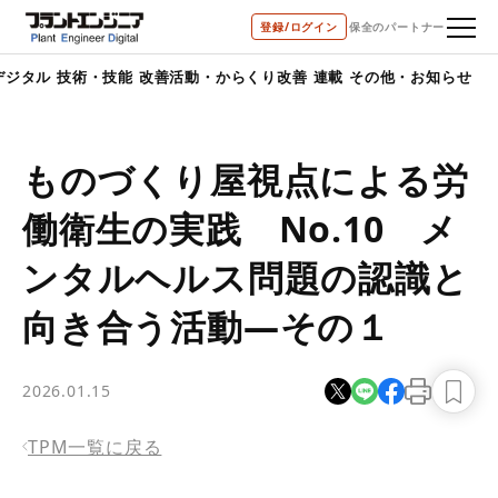
bool(true)
登録/ログイン
保全のパートナー
デジタル
技術・技能
改善活動・からくり改善
連載
その他・お知らせ
ものづくり屋視点による労
働衛生の実践 No.10 メ
ンタルヘルス問題の認識と
向き合う活動―その１
2026.01.15
TPM一覧に戻る