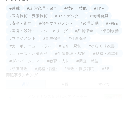
#連載
#設備管理・保全
#技術・技能
#TPM
#固有技術・要素技術
#DX・デジタル
#無料会員
#安全・衛生
#保全マネジメント
#改善活動
#FREE
#開発・設計・エンジニアリング
#品質保全
#個別改善
#マネジメント
#自主保全
#計画保全
#カーボンニュートラル
#法令・規制
#からくり改善
#ニュース・お知らせ
#生産管理・SCM
#規格・標準化
#ダイバーシティ
#教育・人材
#調査・報告
#初期管理
#資格・認証
#管理・間接部門
#PR
記事ランキング
週間
月間
すべて
メンテナンス新時代へのメッセー
1.
ジ 「モノづくりの要 ～設備管
理・保全と価値創造～」
装置材料の損傷・劣化「べからず
2.
集」Vol.33
経営に直結する設備管理・保全