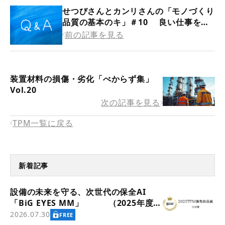
せつびさんとカンリさんの「モノづくり
品質の基本のキ」＃10 良い仕事をす
るための基本～その8 「事実に基づく
前の記事を見る
管理 管理のサイクル」
装置材料の損傷・劣化「べからず集」
Vol.20
次の記事を見る
TPM一覧に戻る
新着記事
設備の未来を守る、次世代の保全AI
「BiG EYES MM」 （2025年度
TPM優秀商品賞 実効賞受賞）
2026.07.30
FREE