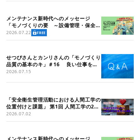
メンテナンス新時代へのメッセージ
「モノづくりの要 ～設備管理・保全と
価値創造～」
2026.07.22
FREE
せつびさんとカンリさんの「モノづくり
品質の基本のキ」＃16 良い仕事をす
るための基本～その14 「問題解決」
2026.07.15
⑤
「安全衛生管理活動における人間工学の
位置付けと課題」 第1回 人間工学の2つ
の歴史的潮流（労働衛生管理活動の背景
2026.07.02
として）
メンテナンス新時代へのメッセージ