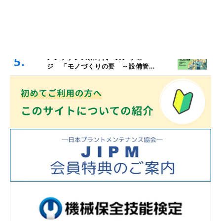
3.
～数字で見る保全の投資対効果～
第161回「投機的車線変更 と パ
4.
イプライン」
メンテナンス新時代へのメッセー
5.
ジ 「モノづくりの要 ～設備管
理・保全と価値創造～」