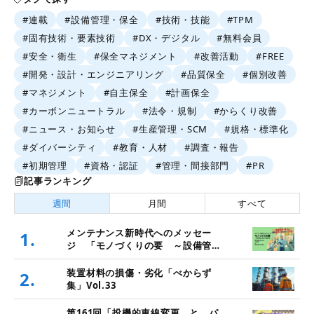
#連載
#設備管理・保全
#技術・技能
#TPM
#固有技術・要素技術
#DX・デジタル
#無料会員
#安全・衛生
#保全マネジメント
#改善活動
#FREE
#開発・設計・エンジニアリング
#品質保全
#個別改善
#マネジメント
#自主保全
#計画保全
#カーボンニュートラル
#法令・規制
#からくり改善
#ニュース・お知らせ
#生産管理・SCM
#規格・標準化
#ダイバーシティ
#教育・人材
#調査・報告
#初期管理
#資格・認証
#管理・間接部門
#PR
記事ランキング
週間
月間
すべて
メンテナンス新時代へのメッセー
1.
ジ 「モノづくりの要 ～設備管
理・保全と価値創造～」
装置材料の損傷・劣化「べからず
2.
集」Vol.33
第161回「投機的車線変更 と パ