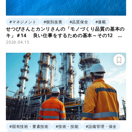
#マネジメント
#個別改善
#品質保全
#連載
せつびさんとカンリさんの「モノづくり品質の基本の
キ」＃14 良い仕事をするための基本～その12
「問題解決」③
2026.04.15
#固有技術・要素技術
#技術・技能
#設備管理・保全