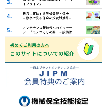
3.
イプライン」
経営に直結する設備管理・保全
4.
～数字で見る保全の投資対効果～
メンテナンス新時代へのメッセー
5.
ジ 「モノづくりの要 ～設備管
理・保全と価値創造～」