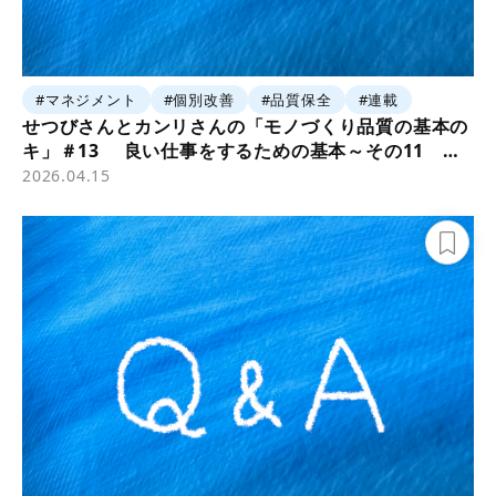
#マネジメント
#個別改善
#品質保全
#連載
せつびさんとカンリさんの「モノづくり品質の基本の
キ」＃13 良い仕事をするための基本～その11
「問題解決」②
2026.04.15