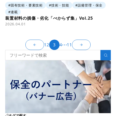
#固有技術・要素技術
#技術・技能
#設備管理・保全
#連載
装置材料の損傷・劣化「べからず集」Vol.25
2026.04.01
1
2
3
4
11
タグで探す