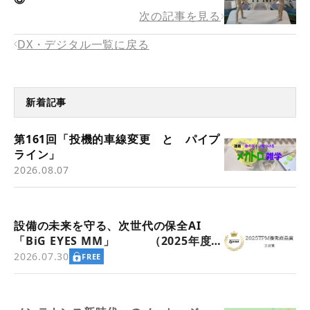
次の記事を見る
DX・デジタル一覧に戻る
新着記事
第161回「投機的車線変更 と パイプ
ライン」
2026.08.07
設備の未来を守る、次世代の保全AI
「BiG EYES MM」 （2025年度
TPM優秀商品賞 実効賞受賞）
2026.07.30
FREE