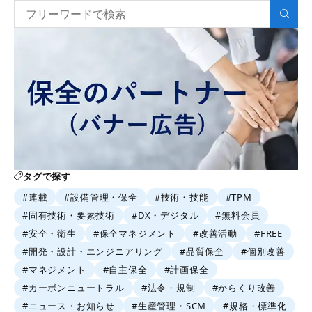
タグで探す
#連載
#設備管理・保全
#技術・技能
#TPM
#固有技術・要素技術
#DX・デジタル
#無料会員
#安全・衛生
#保全マネジメント
#改善活動
#FREE
#開発・設計・エンジニアリング
#品質保全
#個別改善
#マネジメント
#自主保全
#計画保全
#カーボンニュートラル
#法令・規制
#からくり改善
#ニュース・お知らせ
#生産管理・SCM
#規格・標準化