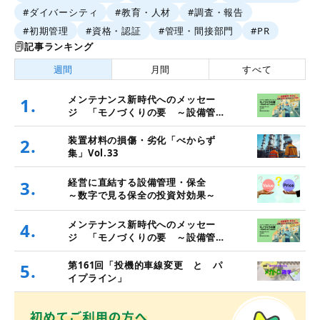
#ダイバーシティ
#教育・人材
#調査・報告
#初期管理
#資格・認証
#管理・間接部門
#PR
記事ランキング
週間
月間
すべて
メンテナンス新時代へのメッセー
1.
ジ 「モノづくりの要 ～設備管
理・保全と価値創造～」
装置材料の損傷・劣化「べからず
2.
集」Vol.33
経営に直結する設備管理・保全
3.
～数字で見る保全の投資対効果～
メンテナンス新時代へのメッセー
4.
ジ 「モノづくりの要 ～設備管
理・保全と価値創造～」
第161回「投機的車線変更 と パ
5.
イプライン」