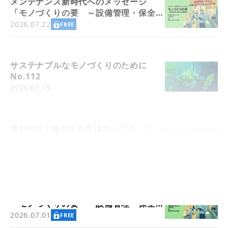
メンテナンス新時代へのメッセージ
「モノづくりの要 ～設備管理・保全と
価値創造～」
2026.07.22
FREE
サステナブルなモノづくりのために
No.112
2026.07.15
第160回「縁のある立体サンプル と
論理演算」
2026.07.10
メンテナンス新時代へのメッセージ
「モノづくりの要 ～設備管理・保全と
価値創造～」
2026.07.01
FREE