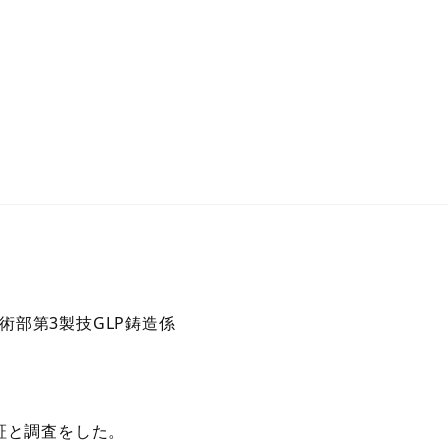
術部第3製技GLP鋳造係
証と調査をした。