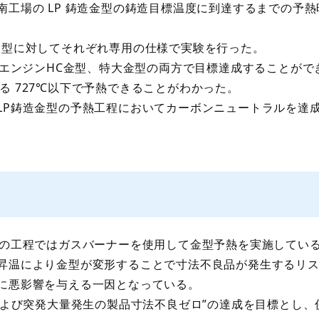
工場の LP 鋳造金型の鋳造目標温度に到達するまでの予熱
型に対してそれぞれ専用の仕様で実験を行った。
車エンジンHC金型、特大金型の両方で目標達成することがで
ある 727℃以下で予熱できることがわかった。
P鋳造金型の予熱工程においてカーボンニュートラルを達
の工程ではガスバーナーを使用して金型予熱を実施してい
昇温により金型が変形することで寸法不良品が発生するリス
に悪影響を与える一因となっている。
よび突発大量発生の製品寸法不良ゼロ”の達成を目標とし、併