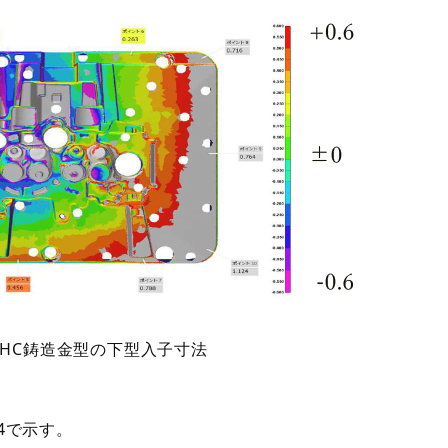
3LHC鋳造金型の下型入子寸法
4で示す。