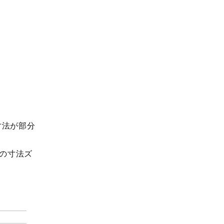
寸法が部分
ムの寸法ズ