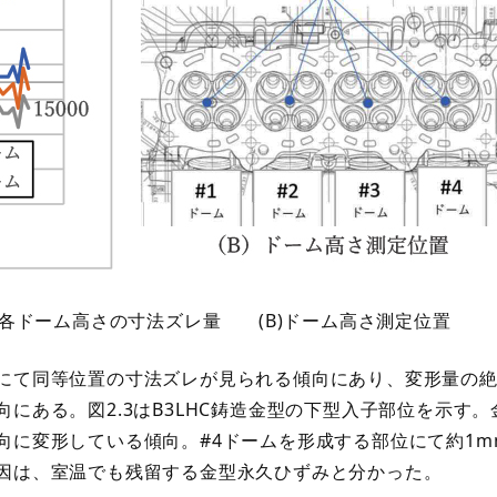
応じた各ドーム高さの寸法ズレ量 (B)ドーム高さ測定位置
にて同等位置の寸法ズレが見られる傾向にあり、変形量の絶
にある。図2.3はB3LHC鋳造金型の下型入子部位を示す。
向に変形している傾向。#4ドームを形成する部位にて約1m
因は、室温でも残留する金型永久ひずみと分かった。