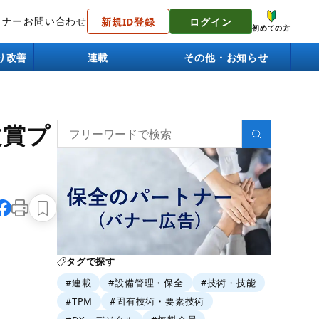
トナー
お問い合わせ
新規ID登録
ログイン
初めての方
り改善
連載
その他・お知らせ
文賞プ
タグで探す
#連載
#設備管理・保全
#技術・技能
#TPM
#固有技術・要素技術