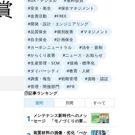
#DX・デジタル
#無料会員
#安全・衛生
#保全マネジメント
#改善活動
#FREE
#開発・設計・エンジニアリング
#品質保全
#個別改善
#マネジメント
#自主保全
#計画保全
#カーボンニュートラル
#法令・規制
#からくり改善
#ニュース・お知らせ
#生産管理・SCM
#規格・標準化
#ダイバーシティ
#教育・人材
#調査・報告
#初期管理
#資格・認証
#管理・間接部門
#PR
記事ランキング
週間
月間
すべて
メンテナンス新時代へのメッ
1.
セージ 「モノづくりの要
～設備管理・保全と価値創造
～」
装置材料の損傷・劣化「べか