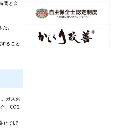
時間と金
きた。
成すること
る。ガス火
ク、CO2
せてLP