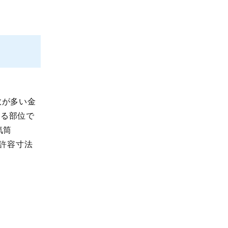
数が多い金
れる部位で
気筒
。許容寸法