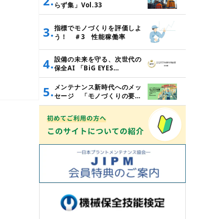
2.
らず集」Vol.33
指標でモノづくりを評価しよ
3.
う！ ＃3 性能稼働率
設備の未来を守る、次世代の
4.
保全AI 「BiG EYES
MM」 （2025年度TPM
優秀商品賞 実効賞受賞）
メンテナンス新時代へのメッ
5.
セージ 「モノづくりの要
～設備管理・保全と価値創造
～」