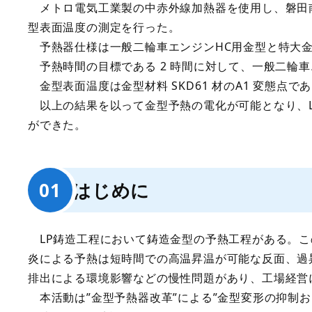
メトロ電気工業製の中赤外線加熱器を使用し、磐田南
型表面温度の測定を行った。
予熱器仕様は一般二輪車エンジンHC用金型と特大金
予熱時間の目標である 2 時間に対して、一般二輪
金型表面温度は金型材料 SKD61 材のA1 変態点で
以上の結果を以って金型予熱の電化が可能となり、L
ができた。
はじめに
LP鋳造工程において鋳造金型の予熱工程がある。こ
炎による予熱は短時間での高温昇温が可能な反面、過
排出による環境影響などの慢性問題があり、工場経営
本活動は”金型予熱器改革”による”金型変形の抑制お