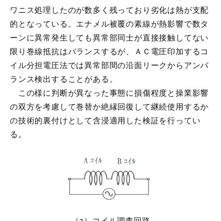
ワニス処理したのが数多く残っており劣化は熱が支配
的となっている。エナメル被覆の素線が熱影響で数タ
ーンに異常発生しても異常部同士が直接接触してない
限り巻線抵抗はバランスするが、ＡＣ電圧印加するコ
イル分担電圧法では異常部間の沿面リークからアンバ
ランス検出することがある。
この様に判断が異なった事態に損傷程度と操業影響
の双方を考慮して巻替か絶縁回復して継続使用するか
の技術的裏付けとして含浸適用した検証を行ってい
る。
（a）コイル調査回路