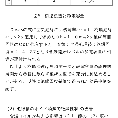
図6 樹脂浸透と静電容量
Ｃ∝εsの式に空気絶縁の比誘電率εs
＝1、樹脂絶縁
1
εs
＞2を適用して求めたＣb＝1、Ｃm≒2を絶縁等価
２
回路のＣoに代入すると、巻替：含浸処理後：絶縁回
復＝ 2：4：2.7となり含浸開始レベルの静電容量の相
違が裏付けられる。
以上より樹脂浸透は累積データと静電容量の論理的
展開から巻替に限らず絶縁回復でも充分に見込めるこ
とが判る。以降に絶縁回復補修で得られた効果事例を
記す。
（2）絶縁物のボイド消滅で絶縁性状 の改善
含浸コイルが与える影響は（2.1）節の （2）項の