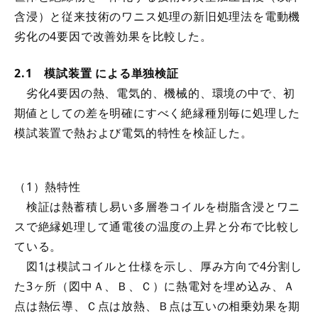
含浸）と従来技術のワニス処理の新旧処理法を電動機
劣化の4要因で改善効果を比較した。
2.1 模試装置 による単独検証
劣化4要因の熱、電気的、機械的、環境の中で、初
期値としての差を明確にすべく絶縁種別毎に処理した
模試装置で熱および電気的特性を検証した。
（1）熱特性
検証は熱蓄積し易い多層巻コイルを樹脂含浸とワニ
スで絶縁処理して通電後の温度の上昇と分布で比較し
ている。
図1は模試コイルと仕様を示し、厚み方向で4分割し
た3ヶ所（図中Ａ、Ｂ、Ｃ）に熱電対を埋め込み、Ａ
点は熱伝導、Ｃ点は放熱、Ｂ点は互いの相乗効果を期