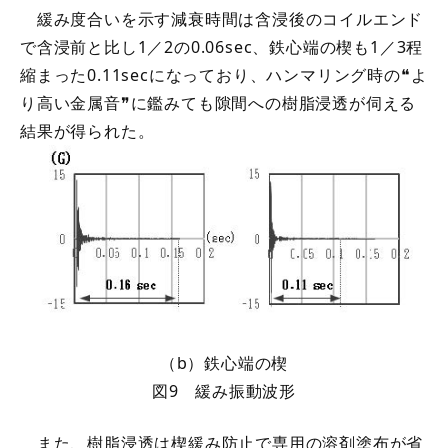
緩み度合いを示す減衰時間は含浸後のコイルエンド
で含浸前と比し1／2の0.06sec、鉄心端の楔も1／3程
縮まった0.11secになっており、ハンマリング時の❝よ
り高い金属音❞に鑑みても隙間への樹脂浸透が伺える
結果が得られた。
（b）鉄心端の楔
図9 緩み振動波形
また、樹脂浸透は楔緩み防止で専用の溶剤塗布が省