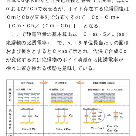
合成Ｃoを求めると含浸処理後と巻替（含浸前）は2Ｃ
mおよび2Ｃbで表せるが、ボイド存在する絶縁回復は
ＣmとＣbが直並列で分布するので Ｃo＝Ｃ m＋
｛Ｃm・Ｃb／（Ｃm＋Ｃb）｝ となる。
ここで静電容量の基本算出式 Ｃ＝εs・S／L（εs：
絶縁物の比誘電率） で、S、Lを単位長当たりの面積
および長さとするとＣ∝εsで示され、含浸で合成Ｃo
が変化するのは絶縁物のボイド消滅から比誘電率が
徐々に置き換わる状態を意味している。