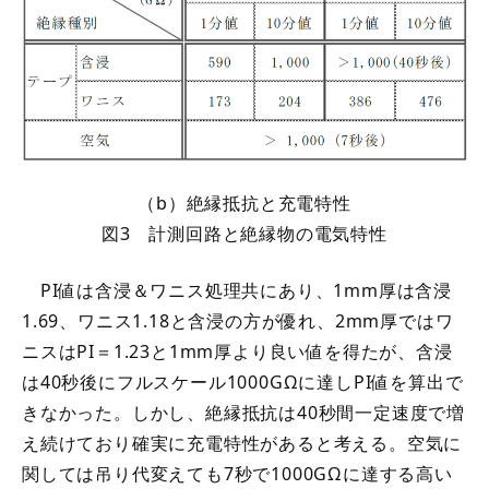
（b）絶縁抵抗と充電特性
図3 計測回路と絶縁物の電気特性
PI値は含浸＆ワニス処理共にあり、1mm厚は含浸
1.69、ワニス1.18と含浸の方が優れ、2mm厚ではワ
ニスはPI＝1.23と1mm厚より良い値を得たが、含浸
は40秒後にフルスケール1000GΩに達しPI値を算出で
きなかった。しかし、絶縁抵抗は40秒間一定速度で増
え続けており確実に充電特性があると考える。空気に
関しては吊り代変えても7秒で1000GΩに達する高い