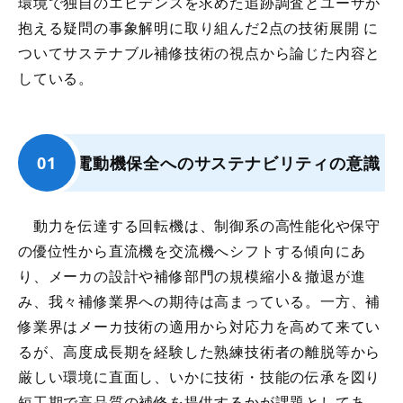
環境で独自のエビデンスを求めた追跡調査とユーザが
抱える疑問の事象解明に取り組んだ2点の技術展開 に
ついてサステナブル補修技術の視点から論じた内容と
している。
電動機保全へのサステナビリティの意識
動力を伝達する回転機は、制御系の高性能化や保守
の優位性から直流機を交流機へシフトする傾向にあ
り、メーカの設計や補修部門の規模縮小＆撤退が進
み、我々補修業界への期待は高まっている。一方、補
修業界はメーカ技術の適用から対応力を高めて来てい
るが、高度成長期を経験した熟練技術者の離脱等から
厳しい環境に直面し、いかに技術・技能の伝承を図り
短工期で高品質の補修を提供するかが課題としてあ