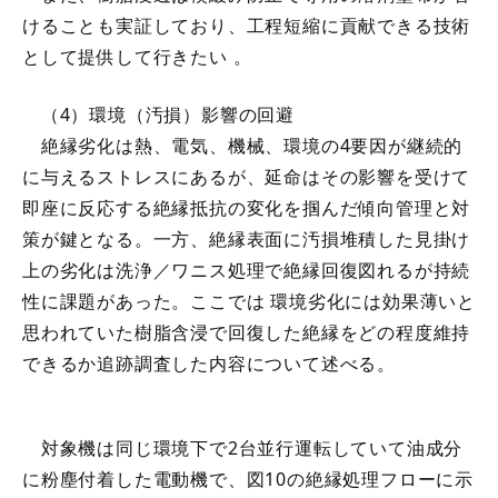
けることも実証しており、工程短縮に貢献できる技術
として提供して行きたい 。
（4）環境（汚損）影響の回避
絶縁劣化は熱、電気、機械、環境の4要因が継続的
に与えるストレスにあるが、延命はその影響を受けて
即座に反応する絶縁抵抗の変化を掴んだ傾向管理と対
策が鍵となる。一方、絶縁表面に汚損堆積した見掛け
上の劣化は洗浄／ワニス処理で絶縁回復図れるが持続
性に課題があった。ここでは 環境劣化には効果薄いと
思われていた樹脂含浸で回復した絶縁をどの程度維持
できるか追跡調査した内容について述べる。
対象機は同じ環境下で2台並行運転していて油成分
に粉塵付着した電動機で、図10の絶縁処理フローに示