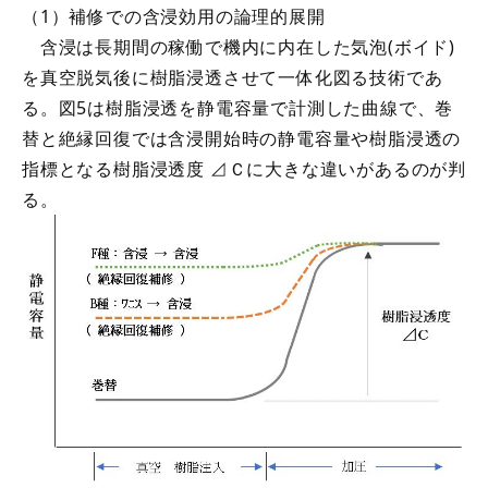
（1）補修での含浸効用の論理的展開
含浸は長期間の稼働で機内に内在した気泡(ボイド)
を真空脱気後に樹脂浸透させて一体化図る技術であ
る。図5は樹脂浸透を静電容量で計測した曲線で、巻
替と絶縁回復では含浸開始時の静電容量や樹脂浸透の
指標となる樹脂浸透度 ⊿Ｃに大きな違いがあるのが判
る。