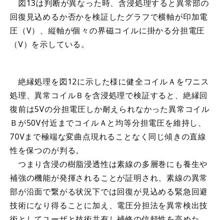
図13は判断が異なった時、含浸処理すると異常部の
回復見込めるか否かを検証したグラフで横軸が印加電
圧（V）、縦軸が個々の界磁コイルに掛かる分担電圧
（V）を示している。
絶縁処理を図12に示した様に健全コイルＡをワニス
処理、異常コイルＢを含浸処理で検証すると、絶縁回
復前は5Vの分担電圧しか耐えられなかった異常コイル
Ｂが50V付近までコイルＡと均等分担電圧を維持し、
70Vまで極端な変曲点現れることなく同じ傾きの直線
性を保つのが判る。
つまり含浸の樹脂浸透性は素線の多層巻にも養生や
補強の機能が発揮されることが証明され、素線の異常
部が沿面で繋がる状況下では回復が見込める緊急回避
技術になり得ることに加え、電圧分担法を異常検出技
術としてユーザと技術共有し補修の信頼性を高めた