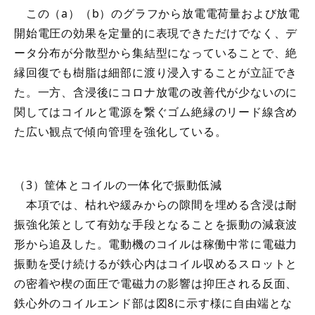
この（a）（b）のグラフから放電電荷量および放電
開始電圧の効果を定量的に表現できただけでなく、デ
ータ分布が分散型から集結型になっていることで、絶
縁回復でも樹脂は細部に渡り浸入することが立証でき
た。一方、含浸後にコロナ放電の改善代が少ないのに
関してはコイルと電源を繋ぐゴム絶縁のリード線含め
た広い観点で傾向管理を強化している。
（3）筐体とコイルの一体化で振動低減
本項では、枯れや緩みからの隙間を埋める含浸は耐
振強化策として有効な手段となることを振動の減衰波
形から追及した。電動機のコイルは稼働中常に電磁力
振動を受け続けるが鉄心内はコイル収めるスロットと
の密着や楔の面圧で電磁力の影響は抑圧される反面、
鉄心外のコイルエンド部は図8に示す様に自由端とな