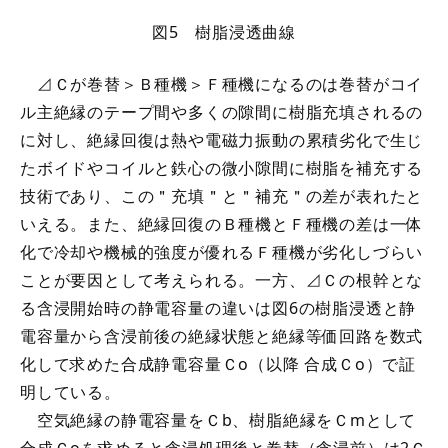
図5 樹脂浸透曲線
⊿Ｃが巻替＞Ｂ種機＞Ｆ種機になるのは巻替がコイ
ル主絶縁のテープ間や多くの隙間に樹脂充填されるの
に対し、絶縁回復は熱や電磁力振動の累積劣化で生じ
たボイドやコイルと鉄心の微小隙間に樹脂を補充する
技術であり、この＂充填＂と＂補充＂の差が表れたと
いえる。また、絶縁回復のＢ種機とＦ種機の差は一体
化で冷却や機械的強度が優れるＦ種機が劣化しづらい
ことが要因として考えられる。一方、⊿Ｃの根幹とな
る含浸開始時の静電容量の違いは図6の樹脂浸透と静
電容量から含浸前後の絶縁状態と絶縁等価回路を数式
化して求めた合成静電容量Ｃo（以降 合成Ｃo）で証
明している。
空気絶縁の静電容量をＣb、樹脂絶縁をＣmとして