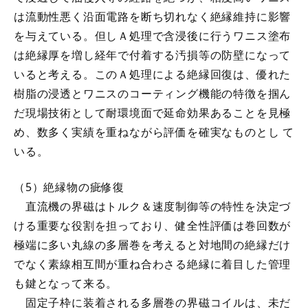
は流動性悪く沿面電路を断ち切れなく絶縁維持に影響
を与えている。但しＡ処理で含浸後に行うワニス塗布
は絶縁厚を増し経年で付着する汚損等の防壁になって
いると考える。このＡ処理による絶縁回復は、優れた
樹脂の浸透とワニスのコーティング機能の特徴を掴ん
だ現場技術として耐環境面で延命効果あることを見極
め、数多く実績を重ねながら評価を確実なものとし て
いる。
（5）絶縁物の疵修復
直流機の界磁はトルク＆速度制御等の特性を決定づ
ける重要な役割を担っており、健全性評価は巻回数が
極端に多い丸線の多層巻を考えると対地間の絶縁だけ
でなく素線相互間が重ね合わさる絶縁に着目した管理
も鍵となって来る。
固定子枠に装着される多層巻の界磁コイルは、未だ