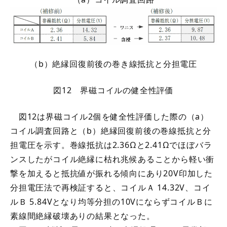
（b）絶縁回復前後の巻き線抵抗と分担電圧
図12 界磁コイルの健全性評価
図12は界磁コイル2個を健全性評価した際の（a）
コイル調査回路と（b）絶縁回復前後の巻線抵抗と分
担電圧を示す。巻線抵抗は2.36Ωと2.41Ωでほぼバラ
ンスしたがコイル絶縁に枯れ兆候あることから軽い衝
撃を加えると抵抗値が振れる傾向にあり20V印加した
分担電圧法で再検証すると、コイルＡ 14.32V、コイ
ルＢ 5.84Vとなり均等分担の10VにならずコイルＢに
素線間絶縁破壊ありの結果となった。