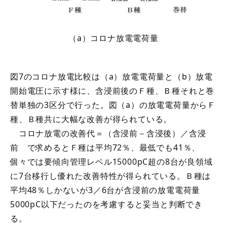
（a）コロナ放電電荷量
図7のコロナ放電比較は（a）放電電荷量と（b）放電
開始電圧に示す様に、含浸前後のＦ種、Ｂ種それと巻
替単独の3区分で行った。図（a）の放電電荷量からＦ
種、Ｂ種共に大幅な改善が得られている。
コロナ放電の改善代＝（含浸前－含浸後）／含浸
前 で求めるとＦ種は平均72％、最低でも41％、
個々では要傾向管理レベル15000pC超の8台が良領域
に7台移行し優れた改善特性が得られている。Ｂ種は
平均48％しかないが3／6台が含浸前の放電電荷量
5000pC以下だったのを考慮すると妥当と判断でき
る。