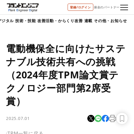
bool(false)
登録/ログイン
保全のパートナー
デジタル
技術・技能
改善活動・からくり改善
連載
その他・お知らせ
電動機保全に向けたサステ
ナブル技術共有への挑戦
（2024年度TPM論文賞テ
クノロジー部門第2席受
賞）
2025.07.01
TPM一覧に戻る