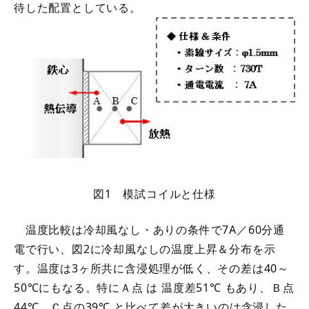
待した配置としている。
図1 模試コイルと仕様
温度比較は冷却風なし・ありの条件で7A／60分通
電で行い、図2に冷却風なしの温度上昇＆分布を示
す。温度は3ヶ所共に含浸処理が低く、その差は40～
50℃にもなる。特にＡ点 は 温度差51℃ もあり、Ｂ点
44℃、Ｃ点の39℃ と比べて差が大きいのは含浸した