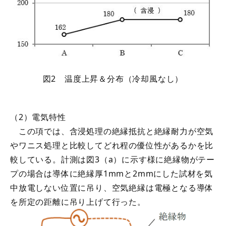
図2 温度上昇＆分布（冷却風なし）
（2）電気特性
この項では、含浸処理の絶縁抵抗と絶縁耐力が空気
やワニス処理と比較してどれ程の優位性があるかを比
較している。計測は図3（a）に示す様に絶縁物がテー
プの場合は導体に絶縁厚1mmと2mmにした試材を気
中放電しない位置に吊り、空気絶縁は電極となる導体
を所定の距離に吊り上げて行った。