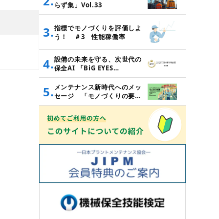
2.
らず集」Vol.33
指標でモノづくりを評価しよ
3.
う！ ＃3 性能稼働率
設備の未来を守る、次世代の
4.
保全AI 「BiG EYES
MM」 （2025年度TPM
優秀商品賞 実効賞受賞）
メンテナンス新時代へのメッ
5.
セージ 「モノづくりの要
～設備管理・保全と価値創造
～」