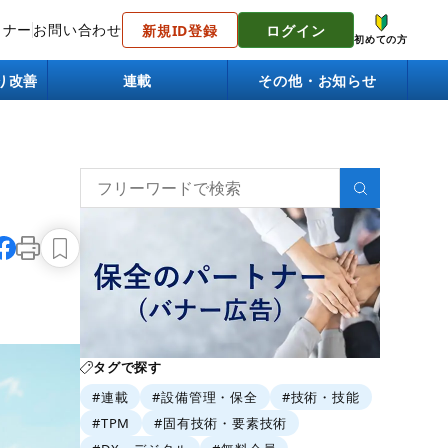
トナー
お問い合わせ
新規ID登録
ログイン
初めての方
り改善
連載
その他・お知らせ
タグで探す
#連載
#設備管理・保全
#技術・技能
#TPM
#固有技術・要素技術