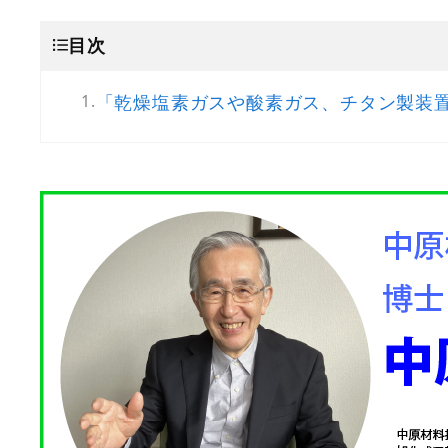
目次
「乾燥塩素ガスや酸素ガス、チタン製装