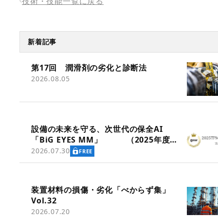
技術・技能一覧に戻る
新着記事
第17回 潤滑剤の劣化と診断法
2026.08.05
設備の未来を守る、次世代の保全AI
「BiG EYES MM」 （2025年度
TPM優秀商品賞 実効賞受賞）
2026.07.30
FREE
装置材料の損傷・劣化「べからず集」
Vol.32
2026.07.20