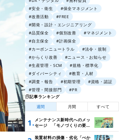
#DX・デジタル
#無料会員
#安全・衛生
#保全マネジメント
#改善活動
#FREE
#開発・設計・エンジニアリング
#品質保全
#個別改善
#マネジメント
#自主保全
#計画保全
#カーボンニュートラル
#法令・規制
#からくり改善
#ニュース・お知らせ
#生産管理・SCM
#規格・標準化
#ダイバーシティ
#教育・人材
#調査・報告
#初期管理
#資格・認証
#管理・間接部門
#PR
記事ランキング
週間
月間
すべて
メンテナンス新時代へのメッ
1.
セージ 「モノづくりの要
～設備管理・保全と価値創造
～」
装置材料の損傷・劣化「べか