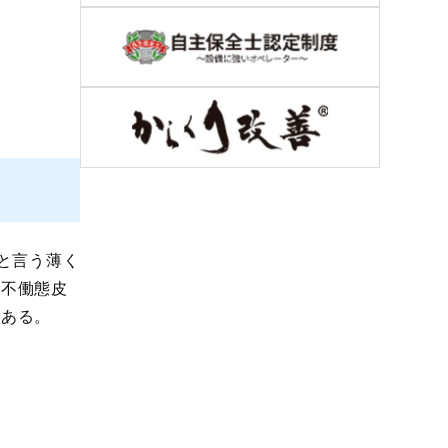
」
と言う薄く
、不働態皮
がある。