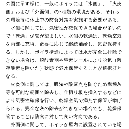
の図に示す様に、一般にボイラには「水側」、「火炎
側」および「外面側」の3種類の環境がある。それら
の環境毎に休止中の防食対策を実施する必要がある。
水側に関しては、気密性が確保できる場合が多いの
で「乾燥」保管が望ましい。水側の乾燥は、乾燥空気
を内部に充填、必要に応じて継続補給し、気密保持す
る。しかし、ボイラ構造によっては水が完全に排除で
きない場合は、脱酸素剤や窒素シールにより脱気（溶
存酸素を除いた）状態で満水保管することが選択肢と
なる。
火炎側に関しては、吸湿や酸露点を防ぐため燃焼灰
等を可能な範囲で除去し、仕切り板を挿入するなどに
より気密性確保を行い、乾燥空気で満たす保管が挙げ
られる。完全な灰の除去ができない場合でも、乾燥保
管することは防食に対して良い方向である。
外面側に関して、ボイラが屋内に設置されている場