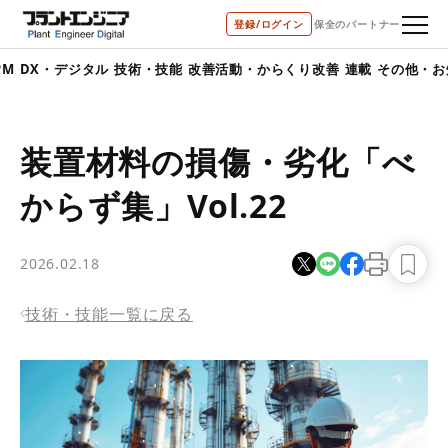
bool(true)
登録/ログイン
保全のパートナー
デジタル
技術・技能
改善活動・からくり改善
連載
その他・お知らせ
装置材料の損傷・劣化「べ
からず集」Vol.22
2026.02.18
技術・技能一覧に戻る