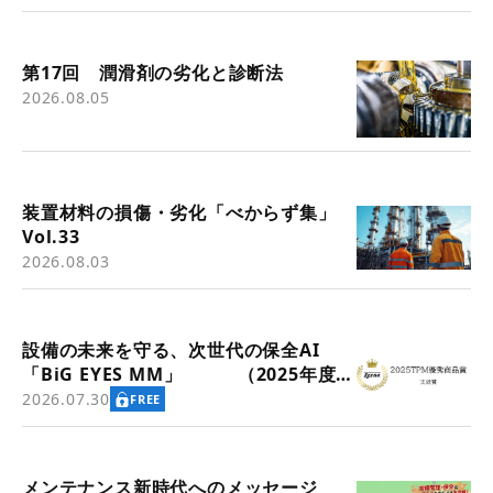
第17回 潤滑剤の劣化と診断法
2026.08.05
装置材料の損傷・劣化「べからず集」
Vol.33
2026.08.03
設備の未来を守る、次世代の保全AI
「BiG EYES MM」 （2025年度
TPM優秀商品賞 実効賞受賞）
2026.07.30
FREE
メンテナンス新時代へのメッセージ