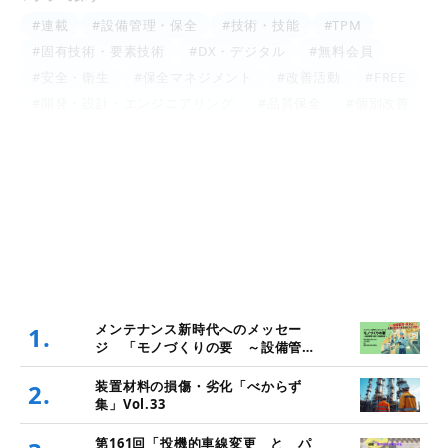
#連載
#設備管理・保全
#技術・技能
#TPM
#固有技術・要素技術
#DX・デジタル
#無料会員
#安全・衛生
#保全マネジメント
#改善活動
#FREE
#開発・設計・エンジニアリング
#品質保全
#個別改善
#マネジメント
#自主保全
#計画保全
#カーボンニュートラル
#法令・規制
#からくり改善
#ニュース・お知らせ
#生産管理・SCM
#規格・標準化
#ダイバーシティ
#教育・人材
#調査・報告
#初期管理
#資格・認証
#管理・間接部門
#PR
記事ランキング
週間
月間
すべて
メンテナンス新時代へのメッセー
1.
ジ 「モノづくりの要 ～設備管
理・保全と価値創造～」
装置材料の損傷・劣化「べからず
2.
集」Vol.33
第161回「投機的車線変更 と パ