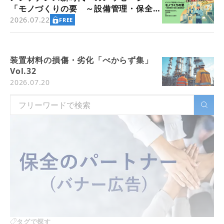
「モノづくりの要 ～設備管理・保全と
価値創造～」
2026.07.22
FREE
装置材料の損傷・劣化「べからず集」
Vol.32
2026.07.20
タグで探す