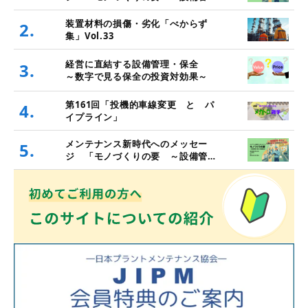
理・保全と価値創造～」
装置材料の損傷・劣化「べからず
2.
集」Vol.33
経営に直結する設備管理・保全
3.
～数字で見る保全の投資対効果～
第161回「投機的車線変更 と パ
4.
イプライン」
メンテナンス新時代へのメッセー
5.
ジ 「モノづくりの要 ～設備管
理・保全と価値創造～」