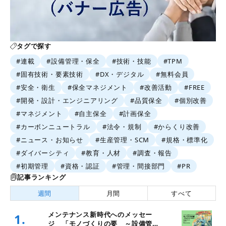
タグで探す
#連載
#設備管理・保全
#技術・技能
#TPM
#固有技術・要素技術
#DX・デジタル
#無料会員
#安全・衛生
#保全マネジメント
#改善活動
#FREE
#開発・設計・エンジニアリング
#品質保全
#個別改善
#マネジメント
#自主保全
#計画保全
#カーボンニュートラル
#法令・規制
#からくり改善
#ニュース・お知らせ
#生産管理・SCM
#規格・標準化
#ダイバーシティ
#教育・人材
#調査・報告
#初期管理
#資格・認証
#管理・間接部門
#PR
記事ランキング
週間
月間
すべて
メンテナンス新時代へのメッセー
1.
ジ 「モノづくりの要 ～設備管