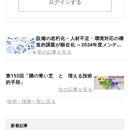
ログインする
設備の老朽化・人材不足・環境対応の構
造的課題が顕在化 ～2024年度メンテナ
ンス実態調査より（1/3）
前の記事を見る
第153回「隣の青い芝 と 増える技術
的手段」
次の記事を見る
技術・技能一覧に戻る
新着記事