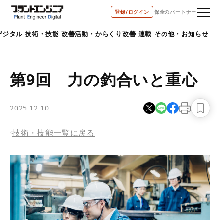
bool(true)
登録/ログイン
保全のパートナー
デジタル
技術・技能
改善活動・からくり改善
連載
その他・お知らせ
第9回 力の釣合いと重心
2025.12.10
技術・技能一覧に戻る