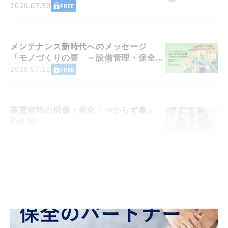
TPM優秀商品賞 実効賞受賞）
2026.07.30
FREE
メンテナンス新時代へのメッセージ
「モノづくりの要 ～設備管理・保全と
価値創造～」
2026.07.22
FREE
装置材料の損傷・劣化「べからず集」
Vol.32
2026.07.20