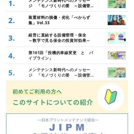
メンテナンス新時代へのメッセー
1.
ジ 「モノづくりの要 ～設備管
理・保全と価値創造～」
装置材料の損傷・劣化「べからず
2.
集」Vol.33
経営に直結する設備管理・保全
3.
～数字で見る保全の投資対効果～
第161回「投機的車線変更 と パ
4.
イプライン」
メンテナンス新時代へのメッセー
5.
ジ 「モノづくりの要 ～設備管
理・保全と価値創造～」