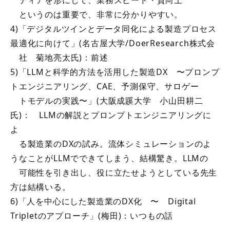
ディアを形にして、業務スピード・質向上
というのは重要で、非常に分かりやすい。
4)「デジタルツインとデータ同化による製造プロセス
最適化に向けて」(名古屋大学/DoerResearch株式会
社 菊地亮太氏)：前述
5)「LLMと科学的方法を活用した製造DX 〜プロンプ
トエンジニアリング、CAE、予測保守、サロゲー
トモデルの実践〜」(大阪成蹊大学 小山田耕二
氏)： LLMの解説とプロンプトエンジニアリングに
よ
る製造業のDXの試み。流体シミュレーションのよ
うなことがLLMでできてしまう、結構驚き。LLMの
可能性を引き出し、役に立たせようとしている先生
方は結構いる。
6)「人を中心にした製造業のDX化 〜 Digital
Tripletのアプローチ」(梅田)：いつもの話