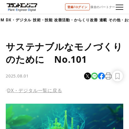
bool(true)
登録/ログイン
保全のパートナー
デジタル
技術・技能
改善活動・からくり改善
連載
その他・お知らせ
サステナブルなモノづくり
のために No.101
2025.08.01
DX・デジタル一覧に戻る