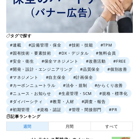
タグで探す
#連載
#設備管理・保全
#技術・技能
#TPM
#固有技術・要素技術
#DX・デジタル
#無料会員
#安全・衛生
#保全マネジメント
#改善活動
#FREE
#開発・設計・エンジニアリング
#品質保全
#個別改善
#マネジメント
#自主保全
#計画保全
#カーボンニュートラル
#法令・規制
#からくり改善
#ニュース・お知らせ
#生産管理・SCM
#規格・標準化
#ダイバーシティ
#教育・人材
#調査・報告
#初期管理
#資格・認証
#管理・間接部門
#PR
記事ランキング
週間
月間
すべて