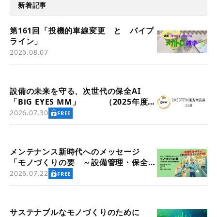
新着記事
第161回「投機的車線変更 と パイプ
ライン」
2026.08.07
設備の未来を守る、次世代の保全AI
「BiG EYES MM」 （2025年度
TPM優秀商品賞 実効賞受賞）
2026.07.30
FREE
メンテナンス新時代へのメッセージ
「モノづくりの要 ～設備管理・保全と
価値創造～」
2026.07.22
FREE
サステナブルなモノづくりのために