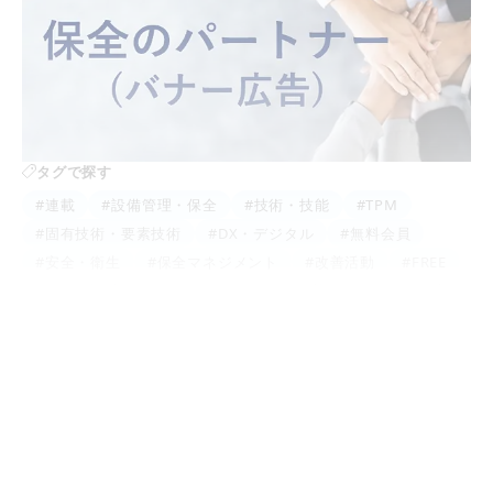
タグで探す
#連載
#設備管理・保全
#技術・技能
#TPM
#固有技術・要素技術
#DX・デジタル
#無料会員
#安全・衛生
#保全マネジメント
#改善活動
#FREE
#開発・設計・エンジニアリング
#品質保全
#個別改善
#マネジメント
#自主保全
#計画保全
#カーボンニュートラル
#法令・規制
#からくり改善
#ニュース・お知らせ
#生産管理・SCM
#規格・標準化
#ダイバーシティ
#教育・人材
#調査・報告
#初期管理
#資格・認証
#管理・間接部門
#PR
記事ランキング
週間
月間
すべて