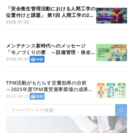
「安全衛生管理活動における人間工学の
位置付けと課題」 第1回 人間工学の2つ
の歴史的潮流（労働衛生管理活動の背景
2026.07.02
として）
メンテナンス新時代へのメッセージ
「モノづくりの要 ～設備管理・保全と
価値創造～」
2026.07.01
FREE
TPM活動がもたらす定量効果の分析
～2025年度TPM賞受賞事業場の成果指
標より
2026.06.23
FREE