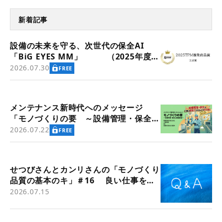
新着記事
設備の未来を守る、次世代の保全AI
「BiG EYES MM」 （2025年度
TPM優秀商品賞 実効賞受賞）
2026.07.30
FREE
メンテナンス新時代へのメッセージ
「モノづくりの要 ～設備管理・保全と
価値創造～」
2026.07.22
FREE
せつびさんとカンリさんの「モノづくり
品質の基本のキ」＃16 良い仕事をす
るための基本～その14 「問題解決」
2026.07.15
⑤