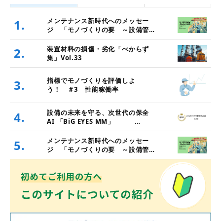
メンテナンス新時代へのメッセー
1.
ジ 「モノづくりの要 ～設備管
理・保全と価値創造～」
装置材料の損傷・劣化「べからず
2.
集」Vol.33
指標でモノづくりを評価しよ
3.
う！ ＃3 性能稼働率
設備の未来を守る、次世代の保全
4.
AI 「BiG EYES MM」
（2025年度TPM優秀商品賞 実効
賞受賞）
メンテナンス新時代へのメッセー
5.
ジ 「モノづくりの要 ～設備管
理・保全と価値創造～」