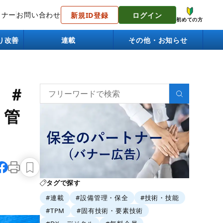
トナー
お問い合わせ
新規ID登録
ログイン
初めての方
り改善
連載
その他・お知らせ
」＃
く管
タグで探す
#連載
#設備管理・保全
#技術・技能
#TPM
#固有技術・要素技術