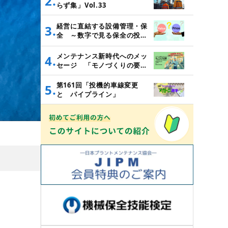
2.
らず集」Vol.33
経営に直結する設備管理・保
3.
全 ～数字で見る保全の投資
対効果～
メンテナンス新時代へのメッ
4.
セージ 「モノづくりの要
～設備管理・保全と価値創造
～」
第161回「投機的車線変更
5.
と パイプライン」