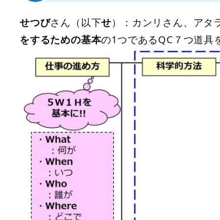
せつび
さん（以下
せ
）：カンリさん、アタ
をするための基本
の1つであるQC７つ道具