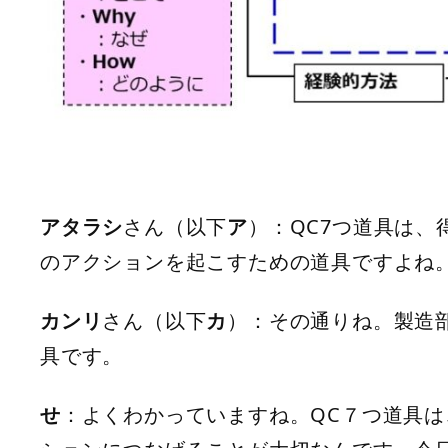
アタラシ
さん（以下
ア
）：QC7つ道具は
のアクションを起こすための道具ですよね
カンリ
さん（以下
カ
）：その通りね。製造
具です。
せ
：よくわかっていますね。QC７つ道具