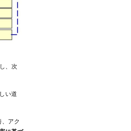
し、次
しい道
善、アク