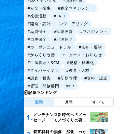
#DX・デジタル
#無料会員
#安全・衛生
#保全マネジメント
#改善活動
#FREE
#開発・設計・エンジニアリング
#品質保全
#個別改善
#マネジメント
#自主保全
#計画保全
#カーボンニュートラル
#法令・規制
#からくり改善
#ニュース・お知らせ
#生産管理・SCM
#規格・標準化
#ダイバーシティ
#教育・人材
#調査・報告
#初期管理
#資格・認証
#管理・間接部門
#PR
記事ランキング
週間
月間
すべて
メンテナンス新時代へのメッ
1.
セージ 「モノづくりの要
～設備管理・保全と価値創造
～」
装置材料の損傷・劣化「べか