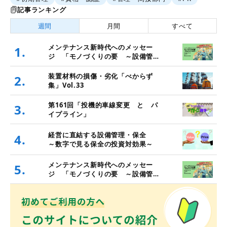
記事ランキング
週間
月間
すべて
メンテナンス新時代へのメッセー
1.
ジ 「モノづくりの要 ～設備管
理・保全と価値創造～」
装置材料の損傷・劣化「べからず
2.
集」Vol.33
第161回「投機的車線変更 と パ
3.
イプライン」
経営に直結する設備管理・保全
4.
～数字で見る保全の投資対効果～
メンテナンス新時代へのメッセー
5.
ジ 「モノづくりの要 ～設備管
理・保全と価値創造～」