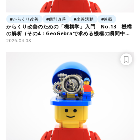
#からくり改善
#個別改善
#改善活動
#連載
からくり改善のための「機構学」入門 No.13 機構
の解析（その4：GeoGebraで求める機構の瞬間中
心）
2026.04.08