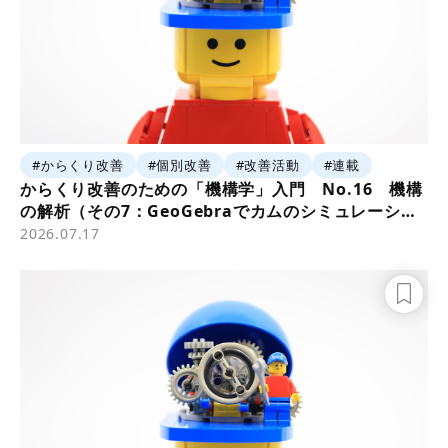
#からくり改善
#個別改善
#改善活動
#連載
からくり改善のための「機構学」入門 No.16 機構
の解析（その7：GeoGebraでカムのシミュレーショ
ン1）
2026.07.17