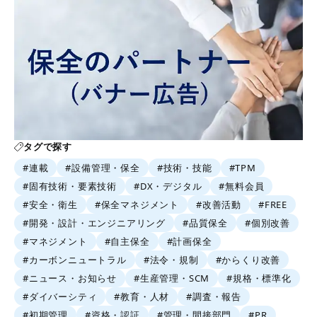
タグで探す
#連載
#設備管理・保全
#技術・技能
#TPM
#固有技術・要素技術
#DX・デジタル
#無料会員
#安全・衛生
#保全マネジメント
#改善活動
#FREE
#開発・設計・エンジニアリング
#品質保全
#個別改善
#マネジメント
#自主保全
#計画保全
#カーボンニュートラル
#法令・規制
#からくり改善
#ニュース・お知らせ
#生産管理・SCM
#規格・標準化
#ダイバーシティ
#教育・人材
#調査・報告
#初期管理
#資格・認証
#管理・間接部門
#PR