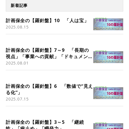
新着記事
計画保全の【羅針盤】10 「人は宝」
2025.08.15
計画保全の【羅針盤】7～9 「長期の
視点」「事業への貢献」「ドキュメント
は宝」
2025.08.01
計画保全の【羅針盤】6 「数値で“見え
る化”」
2025.07.15
計画保全の【羅針盤】3～5 「継続
性」「歯止め」「瞬発力」