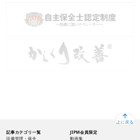
ホーム
連載記事
計画保全を成功に導くための10の羅針盤
計画保全の【羅針盤】1・2 「網羅性」「メリハリ対応」
上に戻る
記事カテゴリ一覧
JIPM会員限定
設備管理・保全
動画集