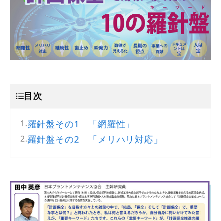
目次
羅針盤その1 「網羅性」
羅針盤その2 「メリハリ対応」