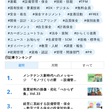
#連載
#設備管理・保全
#技術・技能
#TPM
#固有技術・要素技術
#DX・デジタル
#無料会員
#安全・衛生
#保全マネジメント
#改善活動
#FREE
#開発・設計・エンジニアリング
#品質保全
#個別改善
#マネジメント
#自主保全
#計画保全
#カーボンニュートラル
#法令・規制
#からくり改善
#ニュース・お知らせ
#生産管理・SCM
#規格・標準化
#ダイバーシティ
#教育・人材
#調査・報告
#初期管理
#資格・認証
#管理・間接部門
#PR
記事ランキング
週間
月間
すべて
メンテナンス新時代へのメッセー
1.
ジ 「モノづくりの要 ～設備管
理・保全と価値創造～」
装置材料の損傷・劣化「べからず
2.
集」Vol.33
経営に直結する設備管理・保全
3.
～数字で見る保全の投資対効果～