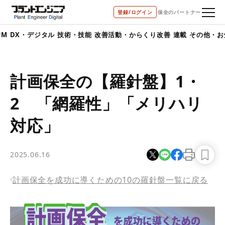
bool(true)
登録/ログイン
保全のパートナー
デジタル
技術・技能
改善活動・からくり改善
連載
その他・お知らせ
計画保全の【羅針盤】1・
2 「網羅性」「メリハリ
対応」
2025.06.16
計画保全を成功に導くための10の羅針盤一覧に戻る