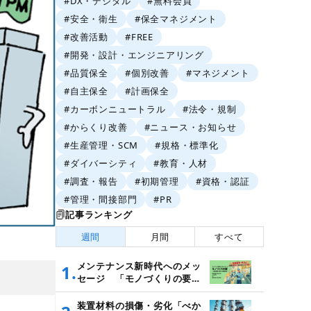
#DX・デジタル
#無料会員
#安全・衛生
#保全マネジメント
#改善活動
#FREE
#開発・設計・エンジニアリング
#品質保全
#個別改善
#マネジメント
#自主保全
#計画保全
#カーボンニュートラル
#法令・規制
#からくり改善
#ニュース・お知らせ
#生産管理・SCM
#規格・標準化
#ダイバーシティ
#教育・人材
#調査・報告
#初期管理
#資格・認証
#管理・間接部門
#PR
記事ランキング
週間
月間
すべて
メンテナンス新時代へのメッ
1.
セージ 「モノづくりの要
～設備管理・保全と価値創造
～」
装置材料の損傷・劣化「べか