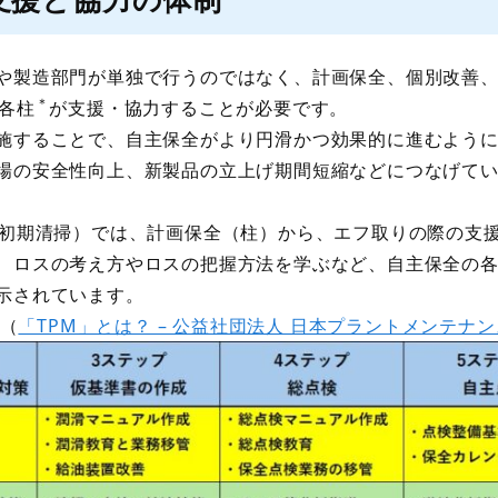
や製造部門が単独で行うのではなく、計画保全、個別改善、
＊
各柱
が支援・協力することが必要です。
施することで、自主保全がより円滑かつ効果的に進むように
場の安全性向上、新製品の立上げ期間短縮などにつなげて
初期清掃）では、計画保全（柱）から、エフ取りの際の支
、ロスの考え方やロスの把握方法を学ぶなど、自主保全の
示されています。
 （
「TPM」とは？ – 公益社団法人 日本プラントメンテナ