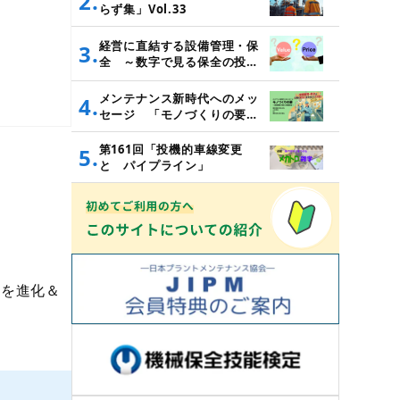
2.
らず集」Vol.33
経営に直結する設備管理・保
3.
全 ～数字で見る保全の投資
対効果～
メンテナンス新時代へのメッ
4.
セージ 「モノづくりの要
～設備管理・保全と価値創造
～」
第161回「投機的車線変更
5.
と パイプライン」
を進化＆