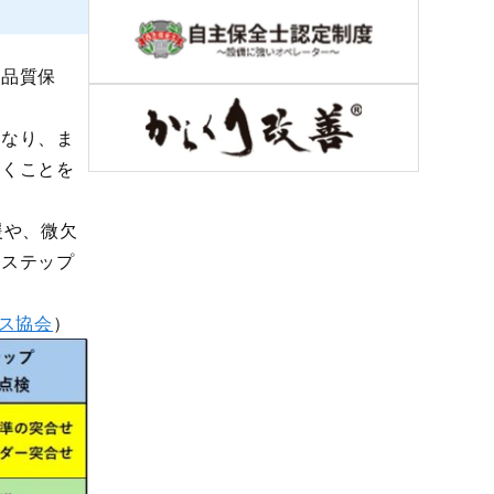
品質保
なり、ま
いくことを
援や、微欠
各ステップ
ンス協会
）