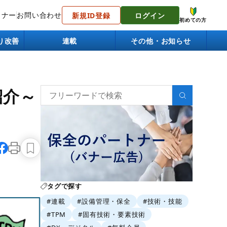
トナー
お問い合わせ
新規ID登録
ログイン
初めての方
り改善
連載
その他・お知らせ
紹介～
タグで探す
#連載
#設備管理・保全
#技術・技能
#TPM
#固有技術・要素技術