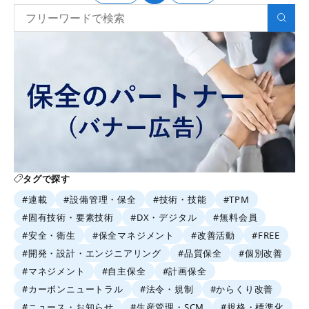
タグで探す
#連載
#設備管理・保全
#技術・技能
#TPM
#固有技術・要素技術
#DX・デジタル
#無料会員
#安全・衛生
#保全マネジメント
#改善活動
#FREE
#開発・設計・エンジニアリング
#品質保全
#個別改善
#マネジメント
#自主保全
#計画保全
#カーボンニュートラル
#法令・規制
#からくり改善
#ニュース・お知らせ
#生産管理・SCM
#規格・標準化