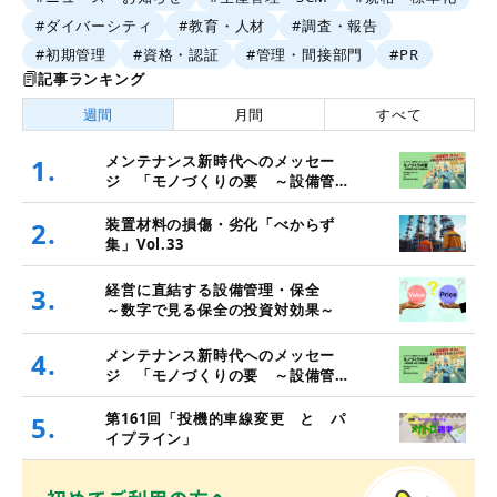
#ダイバーシティ
#教育・人材
#調査・報告
#初期管理
#資格・認証
#管理・間接部門
#PR
記事ランキング
週間
月間
すべて
メンテナンス新時代へのメッセー
1.
ジ 「モノづくりの要 ～設備管
理・保全と価値創造～」
装置材料の損傷・劣化「べからず
2.
集」Vol.33
経営に直結する設備管理・保全
3.
～数字で見る保全の投資対効果～
メンテナンス新時代へのメッセー
4.
ジ 「モノづくりの要 ～設備管
理・保全と価値創造～」
第161回「投機的車線変更 と パ
5.
イプライン」