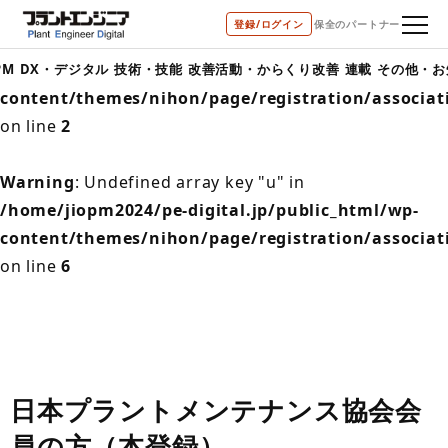
登録/ログイン
保全のパートナー
Warning
: Undefined array key "u" in
/home/jiopm2024/pe-digital.jp/public_html/wp-
PM
DX・デジタル
技術・技能
改善活動・からくり改善
連載
その他・お
content/themes/nihon/page/registration/associati
on line
2
Warning
: Undefined array key "u" in
/home/jiopm2024/pe-digital.jp/public_html/wp-
content/themes/nihon/page/registration/associati
on line
6
日本プラントメンテナンス協会会
員の方（本登録）