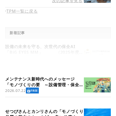
次の記事を見る
TPM一覧に戻る
新着記事
設備の未来を守る、次世代の保全AI
「BiG EYES MM」 （2025年度
TPM優秀商品賞 実効賞受賞）
2026.07.30
FREE
メンテナンス新時代へのメッセージ
「モノづくりの要 ～設備管理・保全と
価値創造～」
2026.07.22
FREE
せつびさんとカンリさんの「モノづくり