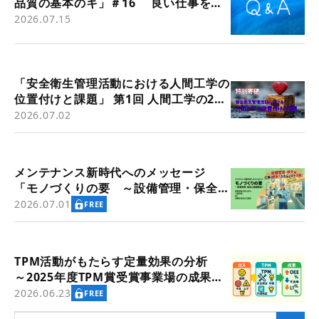
品質の基本のキ」＃16 良い仕事をす
るための基本～その14 「問題解決」
2026.07.15
⑤
「安全衛生管理活動における人間工学の
位置付けと課題」 第1回 人間工学の2つ
の歴史的潮流（労働衛生管理活動の背景
2026.07.02
として）
メンテナンス新時代へのメッセージ
「モノづくりの要 ～設備管理・保全と
価値創造～」
2026.07.01
FREE
TPM活動がもたらす定量効果の分析
～2025年度TPM賞受賞事業場の成果指
標より
2026.06.23
FREE