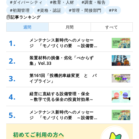
#ダイバーシティ
#教育・人材
#調査・報告
#初期管理
#資格・認証
#管理・間接部門
#PR
記事ランキング
週間
月間
すべて
メンテナンス新時代へのメッセー
1.
ジ 「モノづくりの要 ～設備管
理・保全と価値創造～」
装置材料の損傷・劣化「べからず
2.
集」Vol.33
第161回「投機的車線変更 と パ
3.
イプライン」
経営に直結する設備管理・保全
4.
～数字で見る保全の投資対効果～
メンテナンス新時代へのメッセー
5.
ジ 「モノづくりの要 ～設備管
理・保全と価値創造～」