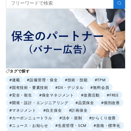
タグで探す
#連載
#設備管理・保全
#技術・技能
#TPM
#固有技術・要素技術
#DX・デジタル
#無料会員
#安全・衛生
#保全マネジメント
#改善活動
#FREE
#開発・設計・エンジニアリング
#品質保全
#個別改善
#マネジメント
#自主保全
#計画保全
#カーボンニュートラル
#法令・規制
#からくり改善
#ニュース・お知らせ
#生産管理・SCM
#規格・標準化