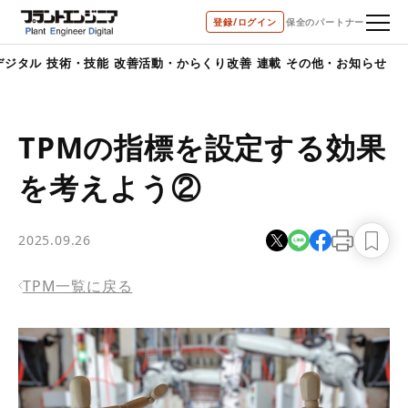
bool(true)
登録/ログイン
保全のパートナー
デジタル
技術・技能
改善活動・からくり改善
連載
その他・お知らせ
TPMの指標を設定する効果
を考えよう②
2025.09.26
TPM一覧に戻る