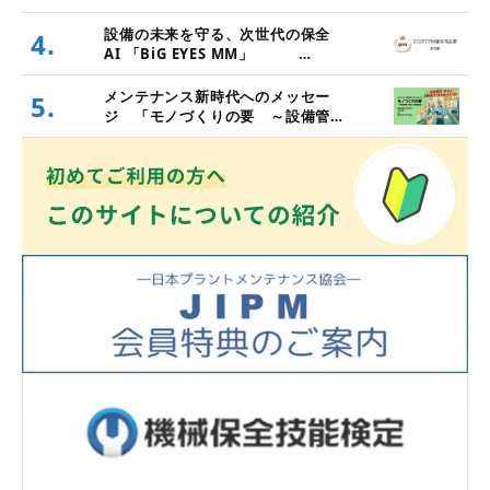
設備の未来を守る、次世代の保全
4.
AI 「BiG EYES MM」
（2025年度TPM優秀商品賞 実効
賞受賞）
メンテナンス新時代へのメッセー
5.
ジ 「モノづくりの要 ～設備管
理・保全と価値創造～」