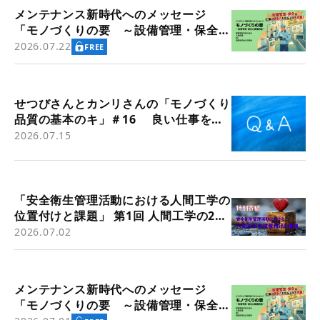
メンテナンス新時代へのメッセージ
「モノづくりの要 ～設備管理・保全と
価値創造～」
2026.07.22
FREE
せつびさんとカンリさんの「モノづくり
品質の基本のキ」＃16 良い仕事をす
るための基本～その14 「問題解決」
2026.07.15
⑤
「安全衛生管理活動における人間工学の
位置付けと課題」 第1回 人間工学の2つ
の歴史的潮流（労働衛生管理活動の背景
2026.07.02
として）
メンテナンス新時代へのメッセージ
「モノづくりの要 ～設備管理・保全と