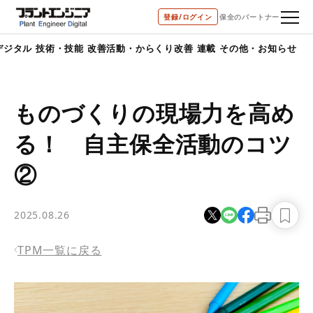
bool(true)
登録/ログイン
保全のパートナー
デジタル
技術・技能
改善活動・からくり改善
連載
その他・お知らせ
ものづくりの現場力を高め
る！ 自主保全活動のコツ
②
2025.08.26
TPM一覧に戻る