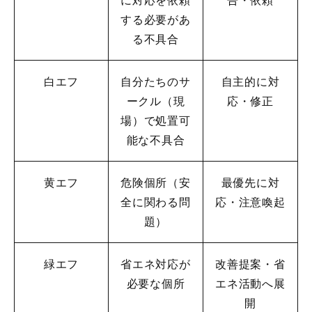
に対応を依頼
告・依頼
する必要があ
る不具合
白エフ
自分たちのサ
自主的に対
ークル（現
応・修正
場）で処置可
能な不具合
黄エフ
危険個所（安
最優先に対
全に関わる問
応・注意喚起
題）
緑エフ
省エネ対応が
改善提案・省
必要な個所
エネ活動へ展
開