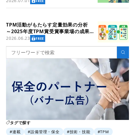
価値創造～」
2026.07.01
FREE
TPM活動がもたらす定量効果の分析
～2025年度TPM賞受賞事業場の成果指
標より
2026.06.23
FREE
タグで探す
#連載
#設備管理・保全
#技術・技能
#TPM