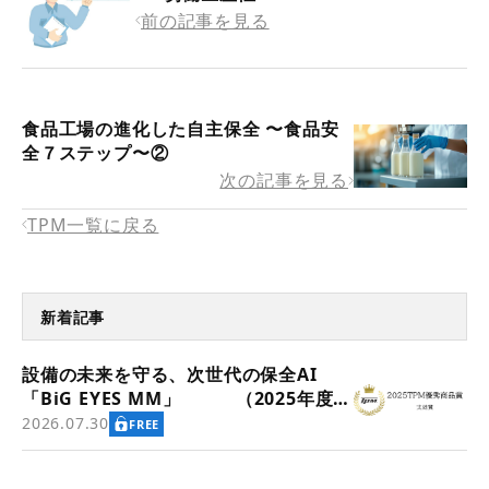
前の記事を見る
食品工場の進化した自主保全 〜食品安
全７ステップ〜②
次の記事を見る
TPM一覧に戻る
新着記事
設備の未来を守る、次世代の保全AI
「BiG EYES MM」 （2025年度
TPM優秀商品賞 実効賞受賞）
2026.07.30
FREE