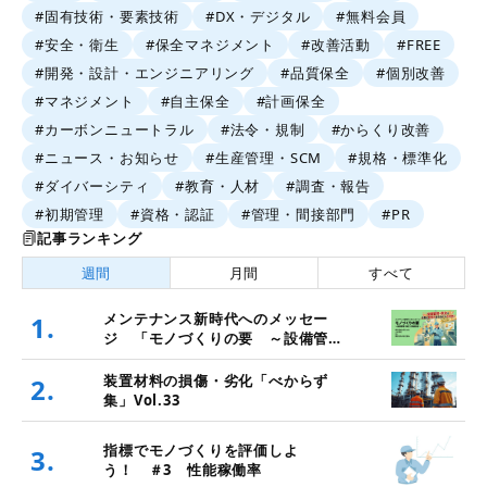
#固有技術・要素技術
#DX・デジタル
#無料会員
#安全・衛生
#保全マネジメント
#改善活動
#FREE
#開発・設計・エンジニアリング
#品質保全
#個別改善
#マネジメント
#自主保全
#計画保全
#カーボンニュートラル
#法令・規制
#からくり改善
#ニュース・お知らせ
#生産管理・SCM
#規格・標準化
#ダイバーシティ
#教育・人材
#調査・報告
#初期管理
#資格・認証
#管理・間接部門
#PR
記事ランキング
週間
月間
すべて
メンテナンス新時代へのメッセー
1.
ジ 「モノづくりの要 ～設備管
理・保全と価値創造～」
装置材料の損傷・劣化「べからず
2.
集」Vol.33
指標でモノづくりを評価しよ
3.
う！ ＃3 性能稼働率