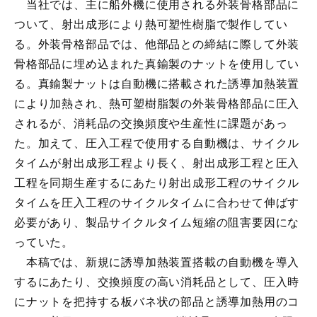
当社では、主に船外機に使用される外装骨格部品に
ついて、射出成形により熱可塑性樹脂で製作してい
る。外装骨格部品では、他部品との締結に際して外装
骨格部品に埋め込まれた真鍮製のナットを使用してい
る。真鍮製ナットは自動機に搭載された誘導加熱装置
により加熱され、熱可塑樹脂製の外装骨格部品に圧入
されるが、消耗品の交換頻度や生産性に課題があっ
た。加えて、圧入工程で使用する自動機は、サイクル
タイムが射出成形工程より長く、射出成形工程と圧入
工程を同期生産するにあたり射出成形工程のサイクル
タイムを圧入工程のサイクルタイムに合わせて伸ばす
必要があり、製品サイクルタイム短縮の阻害要因にな
っていた。
本稿では、新規に誘導加熱装置搭載の自動機を導入
するにあたり、交換頻度の高い消耗品として、圧入時
にナットを把持する板バネ状の部品と誘導加熱用のコ