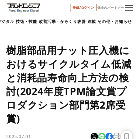
bool(false)
登録/ログイン
保全のパートナー
デジタル
技術・技能
改善活動・からくり改善
連載
その他・お知らせ
樹脂部品用ナット圧入機に
おけるサイクルタイム低減
と消耗品寿命向上方法の検
討(2024年度TPM論文賞プ
ロダクション部門第2席受
賞)
2025.07.01