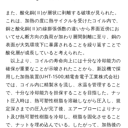
また、酸化銅(Ⅱ)が層状に剥離する破壊が見られた。
これは、加熱の度に熱サイクルを受けたコイル内で、
銅と酸化銅(Ⅱ)の線膨張係数の違いから界面近傍にお
いてせん断方向の負荷が加わり層間剝離に至り、銅の
表面が大気環境下に暴露されることを繰り返すことで
酸化層が成長していると考えられた。
以上より、コイルの寿命向上には十分な冷却能力の
確保が重要なことが示唆されたことから、新設機で採
用した加熱装置(UHT-1500;精電舎電子工業株式会社)
では、コイル内に精製水を流し、水温を管理すること
で、十分な冷却能力を担保することを目指した。ナッ
ト圧入時は、熱可塑性樹脂を溶融しながら圧入し、規
定深さまでの圧入が完了後、エアーブローによりナッ
ト及び熱可塑性樹脂を冷却し、樹脂を固化させること
で、ナットを埋め込んでいる。したがって、加熱後の