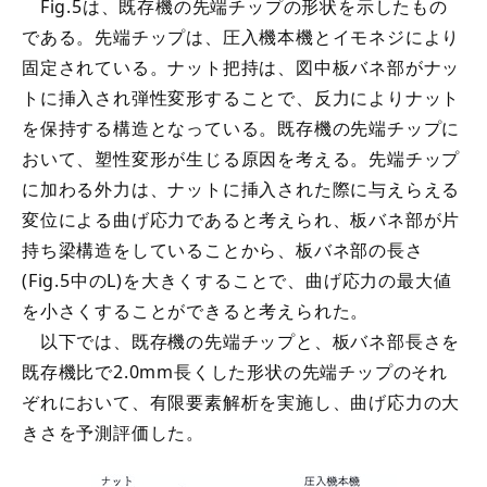
Fig.5は、既存機の先端チップの形状を示したもの
である。先端チップは、圧入機本機とイモネジにより
固定されている。ナット把持は、図中板バネ部がナッ
トに挿入され弾性変形することで、反力によりナット
を保持する構造となっている。既存機の先端チップに
おいて、塑性変形が生じる原因を考える。先端チップ
に加わる外力は、ナットに挿入された際に与えらえる
変位による曲げ応力であると考えられ、板バネ部が片
持ち梁構造をしていることから、板バネ部の長さ
(Fig.5中のL)を大きくすることで、曲げ応力の最大値
を小さくすることができると考えられた。
以下では、既存機の先端チップと、板バネ部長さを
既存機比で2.0mm長くした形状の先端チップのそれ
ぞれにおいて、有限要素解析を実施し、曲げ応力の大
きさを予測評価した。