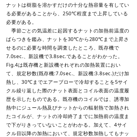
ナットは樹脂を溶かすだけの十分な熱容量を有してい
る必要があることから、250℃程度まで上昇している
必要がある。
季節ごとの気温差に起因するナットの加熱前温度の
ばらつきを鑑み、ナットを30℃から280℃まで上昇さ
せるのに必要な時間を調査したところ、既存機で
7.0sec.、新設機で3.8sec.であることがわかった。
Fig.4は既存機と新設機それぞれの加熱装置におい
て、規定秒数(既存機:7.0sec.、新設機:3.8sec.)だけ加
熱し、30℃までエアーブローで冷却することを5サイ
クル繰り返した際のナット表面とコイル表面の温度履
歴を示したものである。既存機のコイルでは、誘導加
熱中にジュール熱及びナットからの輻射熱で加熱され
たコイルが、ナットの冷却終了までに加熱前の温度ま
で下がりきっていないことがわかる。加えて、4サイ
クル目以降の加熱において、規定秒数加熱してもナッ