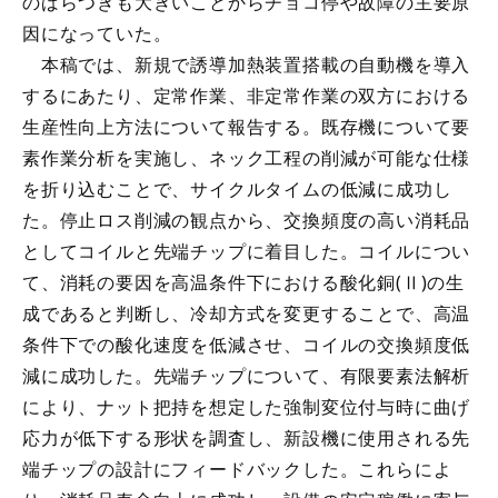
のばらつきも大きいことからチョコ停や故障の主要原
因になっていた。
本稿では、新規で誘導加熱装置搭載の自動機を導入
するにあたり、定常作業、非定常作業の双方における
生産性向上方法について報告する。既存機について要
素作業分析を実施し、ネック工程の削減が可能な仕様
を折り込むことで、サイクルタイムの低減に成功し
た。停止ロス削減の観点から、交換頻度の高い消耗品
としてコイルと先端チップに着目した。コイルについ
て、消耗の要因を高温条件下における酸化銅(Ⅱ)の生
成であると判断し、冷却方式を変更することで、高温
条件下での酸化速度を低減させ、コイルの交換頻度低
減に成功した。先端チップについて、有限要素法解析
により、ナット把持を想定した強制変位付与時に曲げ
応力が低下する形状を調査し、新設機に使用される先
端チップの設計にフィードバックした。これらによ