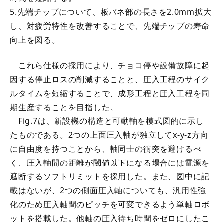
5.先端チップについて、板バネ部の長さを2.0mm拡大
し、対疲労特性を改善することで、先端チップの寿命
向上を図る。
これら仕様の採用により、チョコ停や設備故障に起
因する停止ロスの削減することと、圧入工程のサイク
ルタイムを短縮することで、成形工程と圧入工程を同
期生産することを目指した。
Fig.7は、新設機の構造と可動軸を模式図的に示し
たものである。2つの上面圧入軸が独立してx-y-z方向
に自由度を持つことから、軸同士の衝突を避けるべ
く、圧入軸間の距離が閾値以下になる場合には電源を
遮断するソフトリミットを採用した。また、図中に記
載はないが、2つの側面圧入軸についても、汎用性強
化のため圧入軸間のピッチを可変できるよう単軸ロボ
ットを搭載した。他軸の圧入待ち時間をゼロにしたこ