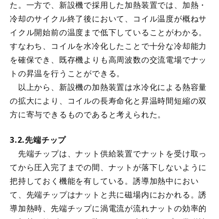
た。一方で、新設機で採用した加熱装置では、加熱・
冷却のサイクル終了後において、コイル温度が概ねサ
イクル開始前の温度まで低下していることがわかる。
すなわち、コイルを水冷化したことで十分な冷却能力
を確保でき、既存機よりも高周波数の交流電場でナッ
トの昇温を行うことができる。
以上から、新設機の加熱装置は水冷化による熱容量
の拡大により、コイルの長寿命化と昇温時間短縮の双
方に寄与できるものであると考えられた。
3.2.先端チップ
先端チップは、ナット供給装置でナットを受け取っ
てから圧入完了までの間、ナットが落下しないように
把持しておく機能を有している。誘導加熱中におい
て、先端チップはナットと共に磁場内におかれる。誘
導加熱時、先端チップに渦電流が流れナットの効率的