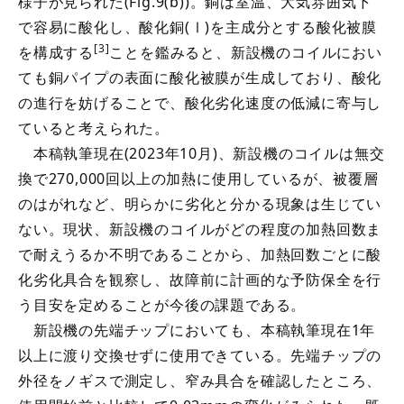
様子が見られた(Fig.9(b))。銅は室温、大気雰囲気下
で容易に酸化し、酸化銅(Ⅰ)を主成分とする酸化被膜
[3]
を構成する
ことを鑑みると、新設機のコイルにおい
ても銅パイプの表面に酸化被膜が生成しており、酸化
の進行を妨げることで、酸化劣化速度の低減に寄与し
ていると考えられた。
本稿執筆現在(2023年10月)、新設機のコイルは無交
換で270,000回以上の加熱に使用しているが、被覆層
のはがれなど、明らかに劣化と分かる現象は生じてい
ない。現状、新設機のコイルがどの程度の加熱回数ま
で耐えうるか不明であることから、加熱回数ごとに酸
化劣化具合を観察し、故障前に計画的な予防保全を行
う目安を定めることが今後の課題である。
新設機の先端チップにおいても、本稿執筆現在1年
以上に渡り交換せずに使用できている。先端チップの
外径をノギスで測定し、窄み具合を確認したところ、