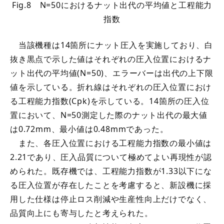
Fig.8 N=50におけるナット出代の平均値と工程能力
指数
当該機種は14箇所にナット圧入を実施しており、白
抜き黒点で示した値はそれぞれの圧入位置におけるナ
ット出代の平均値(N=50)、エラーバーは出代の上下限
値を示している。折れ線はそれぞれの圧入位置におけ
る工程能力指数(Cpk)を示している。14箇所の圧入位
置において、N=50測定した際のナット出代の最大値
は0.72mm、最小値は0.48mmであった。
また、各圧入位置における工程能力指数の最小値は
2.21であり、圧入品質について極めてよい再現性が認
められた。既存機では、工程能力指数が1.33以下にな
る圧入位置が存在したことを考慮すると、新設機に採
用した仕様は停止ロス削減や生産性向上だけでなく、
品質向上にも寄与したと考えられた。