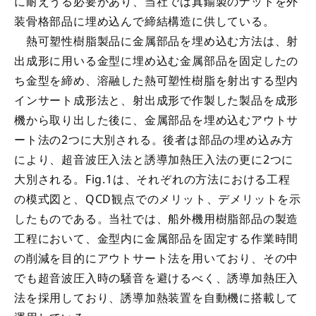
に耐えうる必要があり、当社では真鍮製のナットを外
装骨格部品に埋め込んで締結構造に供している。
熱可塑性樹脂製品に金属部品を埋め込む方法は、射
出成形に用いる金型に埋め込む金属部品を固定したの
ち金型を締め、溶融した熱可塑性樹脂を射出する型内
インサート成形法と、射出成形で作製した製品を成形
機から取り出した後に、金属部品を埋め込むアウトサ
ート法の2つに大別される。後者は部品の埋め込み方
により、超音波圧入法と誘導加熱圧入法の更に2つに
大別される。Fig.1は、それぞれの方法における工程
の模式図と、QCD観点でのメリット、デメリットを示
したものである。当社では、船外機用樹脂部品の製造
工程において、金型内に金属部品を固定する作業時間
の削減を目的にアウトサート法を用いており、その中
でも超音波圧入時の騒音を避けるべく、誘導加熱圧入
法を採用しており、誘導加熱装置を自動機に搭載して