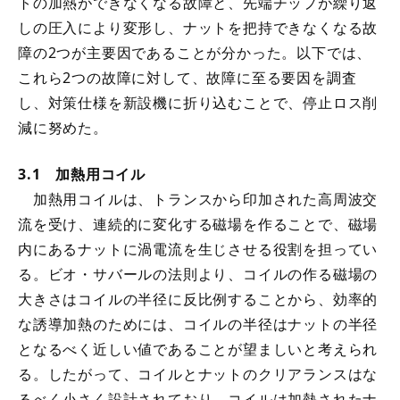
トの加熱ができなくなる故障と、先端チップが繰り返
しの圧入により変形し、ナットを把持できなくなる故
障の2つが主要因であることが分かった。以下では、
これら2つの故障に対して、故障に至る要因を調査
し、対策仕様を新設機に折り込むことで、停止ロス削
減に努めた。
3.1 加熱用コイル
加熱用コイルは、トランスから印加された高周波交
流を受け、連続的に変化する磁場を作ることで、磁場
内にあるナットに渦電流を生じさせる役割を担ってい
る。ビオ・サバールの法則より、コイルの作る磁場の
大きさはコイルの半径に反比例することから、効率的
な誘導加熱のためには、コイルの半径はナットの半径
となるべく近しい値であることが望ましいと考えられ
る。したがって、コイルとナットのクリアランスはな
るべく小さく設計されており、コイルは加熱されたナ