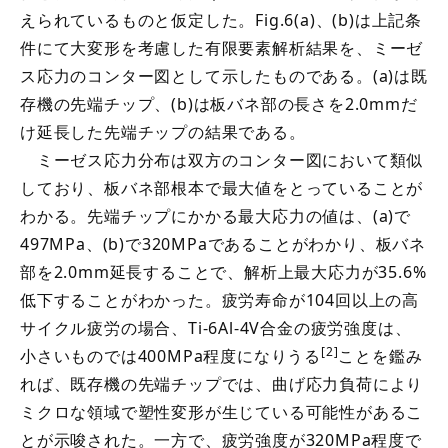
えられているものと仮定した。Fig.6(a)、(b)は上記条
件にて大変形を考慮した有限要素解析結果を、ミーゼ
ス応力のコンター図として示したものである。(a)は既
存機の先端チップ、(b)は板バネ部の長さを2.0mmだ
け延長した先端チップの結果である。
ミーゼス応力分布は双方のコンター図において類似
しており、板バネ部根本で最大値をとっていることが
わかる。先端チップにかかる最大応力の値は、(a)で
497MPa、(b)で320MPaであることがわかり、板バネ
部を2.0mm延長することで、解析上最大応力が35.6%
低下することがわかった。疲労寿命が104回以上の高
サイクル疲労の場合、Ti-6Al-4V合金の疲労強度は、
[2]
小さいものでは400MPa程度になりうる
ことを鑑み
れば、既存機の先端チップでは、曲げ応力負荷により
ミクロな領域で塑性変形が生じている可能性があるこ
とが示唆された。一方で、疲労強度が320MPa程度で