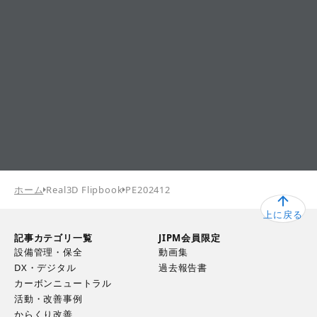
ホーム
Real3D Flipbook
PE202412
上に戻る
記事カテゴリ一覧
JIPM会員限定
設備管理・保全
動画集
DX・デジタル
過去報告書
カーボンニュートラル
活動・改善事例
からくり改善