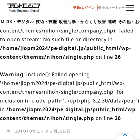
登録/ログイン
保全のパートナー
Warning
: include(/home/jiopm2024/pe-
digital.jp/public_html/wp-
PM
DX・デジタル
技術・技能
改善活動・からくり改善
連載
その他・お
content/themes/nihon/single/company.php): Failed
to open stream: No such file or directory in
/home/jiopm2024/pe-digital.jp/public_html/wp-
content/themes/nihon/single.php
on line
26
Warning
: include(): Failed opening
'/home/jiopm2024/pe-digital.jp/public_html/wp-
content/themes/nihon/single/company.php' for
inclusion (include_path='.:/opt/php-8.2.30/data/pear')
in
/home/jiopm2024/pe-digital.jp/public_html/wp-
content/themes/nihon/single.php
on line
26
ホーム
TOTOサニテクノ株式会社