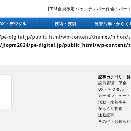
JIPM会員限定
バックナンバー
保全のパー
lic_html/wp-content/themes/nihon/single/company.php):
ntent/themes/nihon/single.php
on line
26
DX・デジタル
技術・技能
改善活動・からく
4/pe-digital.jp/public_html/wp-content/themes/nihon/
/jiopm2024/pe-digital.jp/public_html/wp-content/
記事カテゴリ一覧
設備管理・保全
DX・デジタル
カーボンニュート
ま
活動・改善事例
からくり改善
連載記事
その他・お知らせ