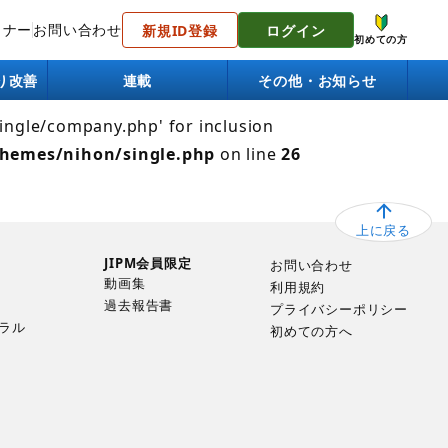
トナー
お問い合わせ
新規ID登録
ログイン
 Failed to open stream: No such file or directory in
初めての方
り改善
連載
その他・お知らせ
single/company.php' for inclusion
themes/nihon/single.php
on line
26
上に戻る
JIPM会員限定
お問い合わせ
動画集
利用規約
過去報告書
プライバシーポリシー
ラル
初めての方へ