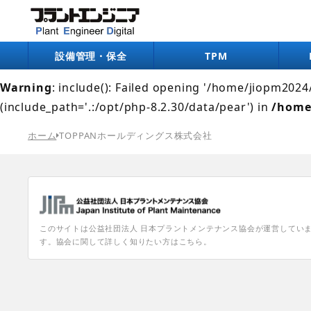
Warning
: include(/home/jiopm2024/pe-digital.jp/pub
/home/jiopm2024/pe-digital.jp/public_html/wp-co
設備管理・保全
TPM
Warning
: include(): Failed opening '/home/jiopm202
(include_path='.:/opt/php-8.2.30/data/pear') in
/home
ホーム
TOPPANホールディングス株式会社
このサイトは公益社団法人 日本プラントメンテナンス協会が運営してい
す。協会に関して詳しく知りたい方はこちら。