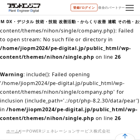
登録/ログイン
保全のパートナー
Warning
: include(/home/jiopm2024/pe-
digital.jp/public_html/wp-
PM
DX・デジタル
技術・技能
改善活動・からくり改善
連載
その他・お
content/themes/nihon/single/company.php): Failed
to open stream: No such file or directory in
/home/jiopm2024/pe-digital.jp/public_html/wp-
content/themes/nihon/single.php
on line
26
Warning
: include(): Failed opening
'/home/jiopm2024/pe-digital.jp/public_html/wp-
content/themes/nihon/single/company.php' for
inclusion (include_path='.:/opt/php-8.2.30/data/pear')
in
/home/jiopm2024/pe-digital.jp/public_html/wp-
content/themes/nihon/single.php
on line
26
ホーム
JーPOWERジェネレーションサービス株式会社