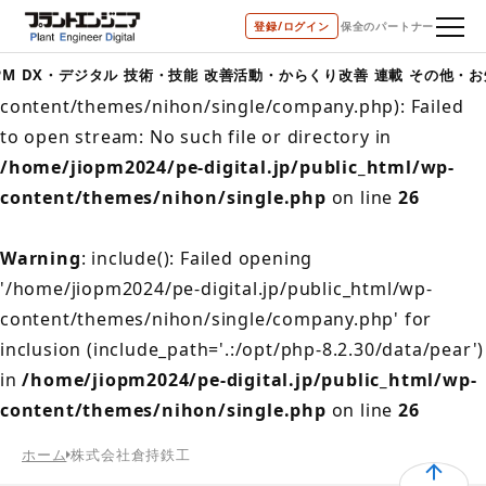
登録/ログイン
保全のパートナー
Warning
: include(/home/jiopm2024/pe-
digital.jp/public_html/wp-
PM
DX・デジタル
技術・技能
改善活動・からくり改善
連載
その他・お
content/themes/nihon/single/company.php): Failed
to open stream: No such file or directory in
/home/jiopm2024/pe-digital.jp/public_html/wp-
content/themes/nihon/single.php
on line
26
Warning
: include(): Failed opening
'/home/jiopm2024/pe-digital.jp/public_html/wp-
content/themes/nihon/single/company.php' for
inclusion (include_path='.:/opt/php-8.2.30/data/pear')
in
/home/jiopm2024/pe-digital.jp/public_html/wp-
content/themes/nihon/single.php
on line
26
ホーム
株式会社倉持鉄工