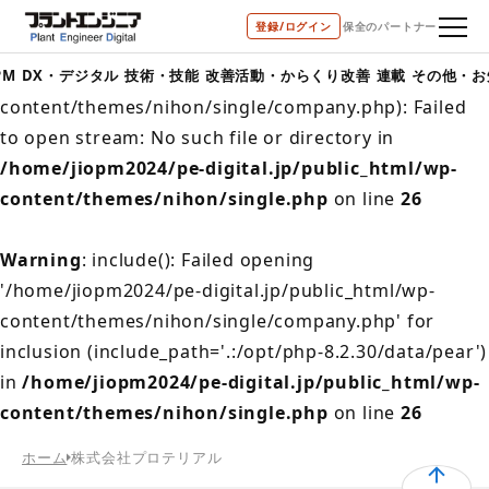
登録/ログイン
保全のパートナー
Warning
: include(/home/jiopm2024/pe-
digital.jp/public_html/wp-
PM
DX・デジタル
技術・技能
改善活動・からくり改善
連載
その他・お
content/themes/nihon/single/company.php): Failed
to open stream: No such file or directory in
/home/jiopm2024/pe-digital.jp/public_html/wp-
content/themes/nihon/single.php
on line
26
Warning
: include(): Failed opening
'/home/jiopm2024/pe-digital.jp/public_html/wp-
content/themes/nihon/single/company.php' for
inclusion (include_path='.:/opt/php-8.2.30/data/pear')
in
/home/jiopm2024/pe-digital.jp/public_html/wp-
content/themes/nihon/single.php
on line
26
ホーム
株式会社プロテリアル