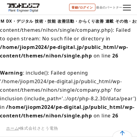
登録/ログイン
保全のパートナー
Warning
: include(/home/jiopm2024/pe-
digital.jp/public_html/wp-
PM
DX・デジタル
技術・技能
改善活動・からくり改善
連載
その他・お
content/themes/nihon/single/company.php): Failed
to open stream: No such file or directory in
/home/jiopm2024/pe-digital.jp/public_html/wp-
content/themes/nihon/single.php
on line
26
Warning
: include(): Failed opening
'/home/jiopm2024/pe-digital.jp/public_html/wp-
content/themes/nihon/single/company.php' for
inclusion (include_path='.:/opt/php-8.2.30/data/pear')
in
/home/jiopm2024/pe-digital.jp/public_html/wp-
content/themes/nihon/single.php
on line
26
ホーム
株式会社さとう電熱