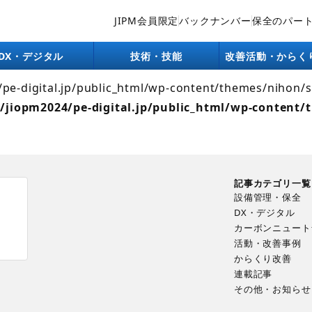
JIPM会員限定
バックナンバー
保全のパー
lic_html/wp-content/themes/nihon/single/company.php):
ntent/themes/nihon/single.php
on line
26
DX・デジタル
技術・技能
改善活動・からく
4/pe-digital.jp/public_html/wp-content/themes/nihon/
/jiopm2024/pe-digital.jp/public_html/wp-content/
記事カテゴリ一覧
設備管理・保全
DX・デジタル
カーボンニュート
ま
活動・改善事例
からくり改善
連載記事
その他・お知らせ