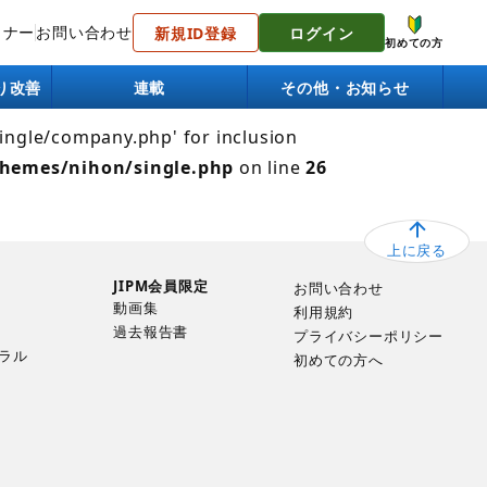
トナー
お問い合わせ
新規ID登録
ログイン
 Failed to open stream: No such file or directory in
初めての方
り改善
連載
その他・お知らせ
single/company.php' for inclusion
themes/nihon/single.php
on line
26
上に戻る
JIPM会員限定
お問い合わせ
動画集
利用規約
過去報告書
プライバシーポリシー
ラル
初めての方へ