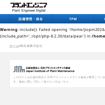
Warning
: include(/home/jiopm2024/pe-digital.jp/pub
/home/jiopm2024/pe-digital.jp/public_html/wp-co
設備管理・保全
TPM
Warning
: include(): Failed opening '/home/jiopm202
(include_path='.:/opt/php-8.2.30/data/pear') in
/home
ホーム
旭化成株式会社
このサイトは公益社団法人 日本プラントメンテナンス協会が運営してい
す。協会に関して詳しく知りたい方はこちら。