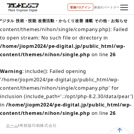
登録/ログイン
保全のパートナー
Warning
: include(/home/jiopm2024/pe-
digital.jp/public_html/wp-
デジタル
技術・技能
改善活動・からくり改善
連載
その他・お知らせ
content/themes/nihon/single/company.php): Failed
to open stream: No such file or directory in
/home/jiopm2024/pe-digital.jp/public_html/wp-
content/themes/nihon/single.php
on line
26
Warning
: include(): Failed opening
'/home/jiopm2024/pe-digital.jp/public_html/wp-
content/themes/nihon/single/company.php' for
inclusion (include_path='.:/opt/php-8.2.30/data/pear')
in
/home/jiopm2024/pe-digital.jp/public_html/wp-
content/themes/nihon/single.php
on line
26
ホーム
寿精版印刷株式会社