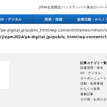
JIPM会員限定
バックナンバー
保全のパー
lic_html/wp-content/themes/nihon/single/company.php):
ntent/themes/nihon/single.php
on line
26
DX・デジタル
技術・技能
改善活動・からく
4/pe-digital.jp/public_html/wp-content/themes/nihon/
/jiopm2024/pe-digital.jp/public_html/wp-content/
記事カテゴリ一覧
設備管理・保全
DX・デジタル
カーボンニュート
ま
活動・改善事例
からくり改善
連載記事
その他・お知らせ