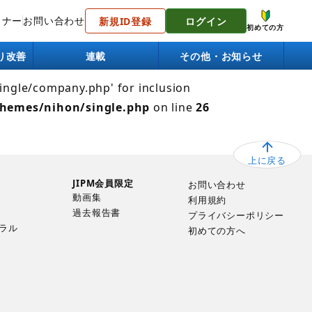
トナー
お問い合わせ
新規ID登録
ログイン
 Failed to open stream: No such file or directory in
初めての方
り改善
連載
その他・お知らせ
single/company.php' for inclusion
themes/nihon/single.php
on line
26
上に戻る
JIPM会員限定
お問い合わせ
動画集
利用規約
過去報告書
プライバシーポリシー
ラル
初めての方へ