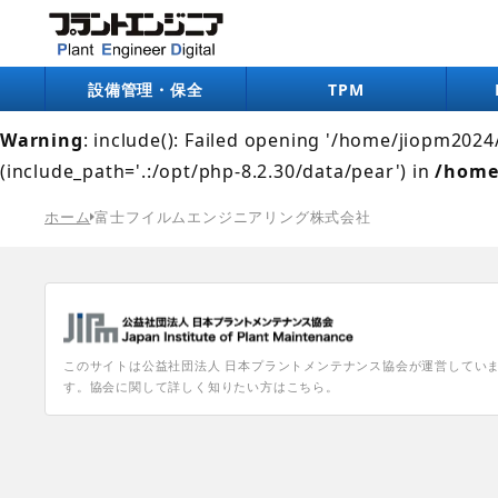
Warning
: include(/home/jiopm2024/pe-digital.jp/pub
/home/jiopm2024/pe-digital.jp/public_html/wp-co
設備管理・保全
TPM
Warning
: include(): Failed opening '/home/jiopm202
(include_path='.:/opt/php-8.2.30/data/pear') in
/home
ホーム
富士フイルムエンジニアリング株式会社
このサイトは公益社団法人 日本プラントメンテナンス協会が運営してい
す。協会に関して詳しく知りたい方はこちら。