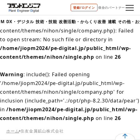
登録/ログイン
保全のパートナー
Warning
: include(/home/jiopm2024/pe-
digital.jp/public_html/wp-
PM
DX・デジタル
技術・技能
改善活動・からくり改善
連載
その他・お
content/themes/nihon/single/company.php): Failed
to open stream: No such file or directory in
/home/jiopm2024/pe-digital.jp/public_html/wp-
content/themes/nihon/single.php
on line
26
Warning
: include(): Failed opening
'/home/jiopm2024/pe-digital.jp/public_html/wp-
content/themes/nihon/single/company.php' for
inclusion (include_path='.:/opt/php-8.2.30/data/pear')
in
/home/jiopm2024/pe-digital.jp/public_html/wp-
content/themes/nihon/single.php
on line
26
ホーム
住友金属鉱山株式会社