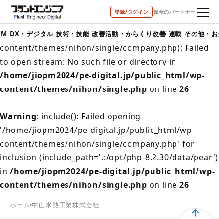
登録/ログイン
保全のパートナー
Warning
: include(/home/jiopm2024/pe-
digital.jp/public_html/wp-
PM
DX・デジタル
技術・技能
改善活動・からくり改善
連載
その他・お
content/themes/nihon/single/company.php): Failed
to open stream: No such file or directory in
/home/jiopm2024/pe-digital.jp/public_html/wp-
content/themes/nihon/single.php
on line
26
Warning
: include(): Failed opening
'/home/jiopm2024/pe-digital.jp/public_html/wp-
content/themes/nihon/single/company.php' for
inclusion (include_path='.:/opt/php-8.2.30/data/pear')
in
/home/jiopm2024/pe-digital.jp/public_html/wp-
content/themes/nihon/single.php
on line
26
ホーム
中山水熱工業株式会社