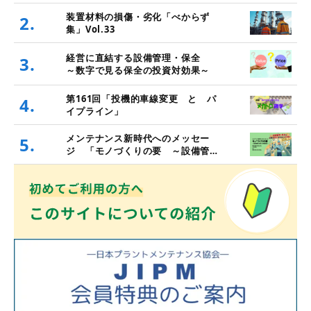
理・保全と価値創造～」
装置材料の損傷・劣化「べからず
2.
集」Vol.33
経営に直結する設備管理・保全
3.
～数字で見る保全の投資対効果～
第161回「投機的車線変更 と パ
4.
イプライン」
メンテナンス新時代へのメッセー
5.
ジ 「モノづくりの要 ～設備管
理・保全と価値創造～」