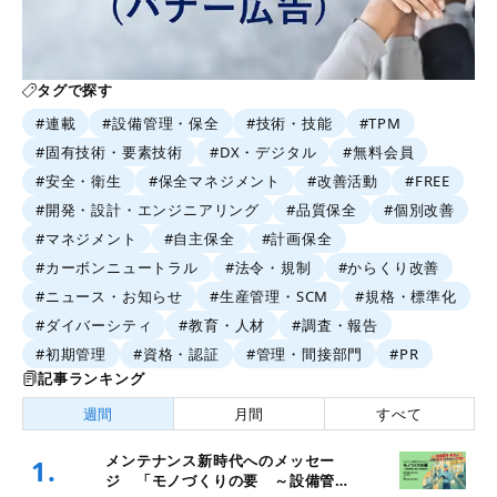
タグで探す
#連載
#設備管理・保全
#技術・技能
#TPM
#固有技術・要素技術
#DX・デジタル
#無料会員
#安全・衛生
#保全マネジメント
#改善活動
#FREE
#開発・設計・エンジニアリング
#品質保全
#個別改善
#マネジメント
#自主保全
#計画保全
#カーボンニュートラル
#法令・規制
#からくり改善
#ニュース・お知らせ
#生産管理・SCM
#規格・標準化
#ダイバーシティ
#教育・人材
#調査・報告
#初期管理
#資格・認証
#管理・間接部門
#PR
記事ランキング
週間
月間
すべて
メンテナンス新時代へのメッセー
1.
ジ 「モノづくりの要 ～設備管