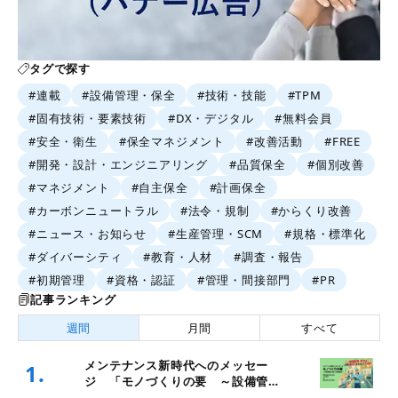
タグで探す
#連載
#設備管理・保全
#技術・技能
#TPM
#固有技術・要素技術
#DX・デジタル
#無料会員
#安全・衛生
#保全マネジメント
#改善活動
#FREE
#開発・設計・エンジニアリング
#品質保全
#個別改善
#マネジメント
#自主保全
#計画保全
#カーボンニュートラル
#法令・規制
#からくり改善
#ニュース・お知らせ
#生産管理・SCM
#規格・標準化
#ダイバーシティ
#教育・人材
#調査・報告
#初期管理
#資格・認証
#管理・間接部門
#PR
記事ランキング
週間
月間
すべて
メンテナンス新時代へのメッセー
1.
ジ 「モノづくりの要 ～設備管
理・保全と価値創造～」