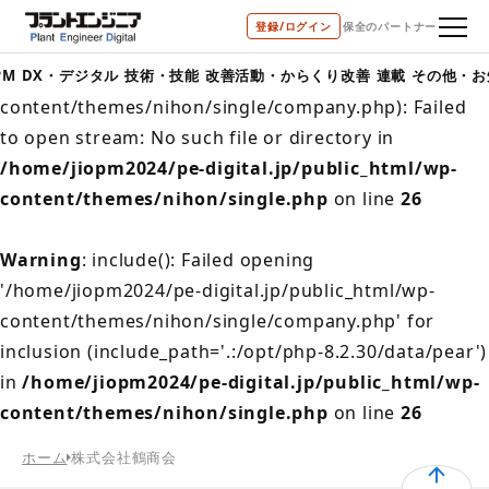
登録/ログイン
保全のパートナー
Warning
: include(/home/jiopm2024/pe-
digital.jp/public_html/wp-
PM
DX・デジタル
技術・技能
改善活動・からくり改善
連載
その他・お
content/themes/nihon/single/company.php): Failed
to open stream: No such file or directory in
/home/jiopm2024/pe-digital.jp/public_html/wp-
content/themes/nihon/single.php
on line
26
Warning
: include(): Failed opening
'/home/jiopm2024/pe-digital.jp/public_html/wp-
content/themes/nihon/single/company.php' for
inclusion (include_path='.:/opt/php-8.2.30/data/pear')
in
/home/jiopm2024/pe-digital.jp/public_html/wp-
content/themes/nihon/single.php
on line
26
ホーム
株式会社鶴商会