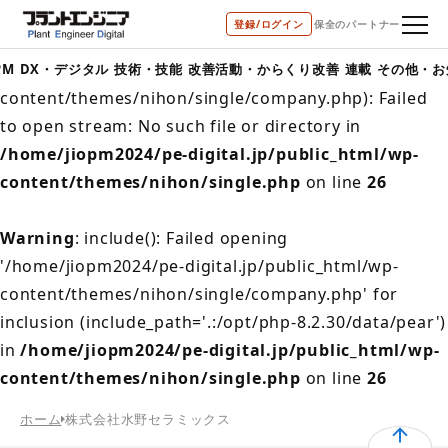
登録/ログイン
保全のパートナー
Warning
: include(/home/jiopm2024/pe-
digital.jp/public_html/wp-
PM
DX・デジタル
技術・技能
改善活動・からくり改善
連載
その他・お
content/themes/nihon/single/company.php): Failed
to open stream: No such file or directory in
/home/jiopm2024/pe-digital.jp/public_html/wp-
content/themes/nihon/single.php
on line
26
Warning
: include(): Failed opening
'/home/jiopm2024/pe-digital.jp/public_html/wp-
content/themes/nihon/single/company.php' for
inclusion (include_path='.:/opt/php-8.2.30/data/pear')
in
/home/jiopm2024/pe-digital.jp/public_html/wp-
content/themes/nihon/single.php
on line
26
ホーム
株式会社水野セラミックス