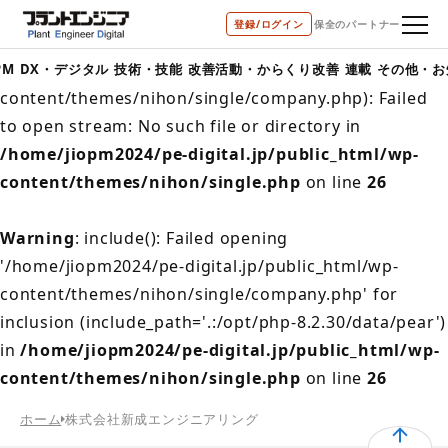
登録/ログイン
保全のパートナー
Warning
: include(/home/jiopm2024/pe-
digital.jp/public_html/wp-
PM
DX・デジタル
技術・技能
改善活動・からくり改善
連載
その他・お
content/themes/nihon/single/company.php): Failed
to open stream: No such file or directory in
/home/jiopm2024/pe-digital.jp/public_html/wp-
content/themes/nihon/single.php
on line
26
Warning
: include(): Failed opening
'/home/jiopm2024/pe-digital.jp/public_html/wp-
content/themes/nihon/single/company.php' for
inclusion (include_path='.:/opt/php-8.2.30/data/pear')
in
/home/jiopm2024/pe-digital.jp/public_html/wp-
content/themes/nihon/single.php
on line
26
ホーム
株式会社新成エンジニアリング