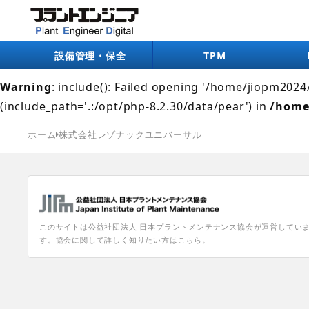
Warning
: include(/home/jiopm2024/pe-digital.jp/pub
/home/jiopm2024/pe-digital.jp/public_html/wp-co
設備管理・保全
TPM
Warning
: include(): Failed opening '/home/jiopm202
(include_path='.:/opt/php-8.2.30/data/pear') in
/home
ホーム
株式会社レゾナックユニバーサル
このサイトは公益社団法人 日本プラントメンテナンス協会が運営してい
す。協会に関して詳しく知りたい方はこちら。