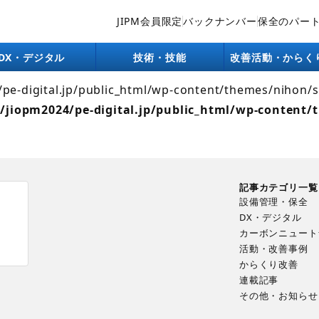
JIPM会員限定
バックナンバー
保全のパー
lic_html/wp-content/themes/nihon/single/company.php):
ntent/themes/nihon/single.php
on line
26
DX・デジタル
技術・技能
改善活動・からく
4/pe-digital.jp/public_html/wp-content/themes/nihon/
/jiopm2024/pe-digital.jp/public_html/wp-content/
記事カテゴリ一覧
設備管理・保全
DX・デジタル
カーボンニュート
ま
活動・改善事例
からくり改善
連載記事
その他・お知らせ