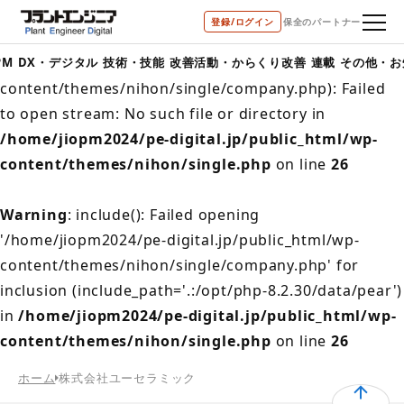
登録/ログイン
保全のパートナー
Warning
: include(/home/jiopm2024/pe-
digital.jp/public_html/wp-
PM
DX・デジタル
技術・技能
改善活動・からくり改善
連載
その他・お
content/themes/nihon/single/company.php): Failed
to open stream: No such file or directory in
/home/jiopm2024/pe-digital.jp/public_html/wp-
content/themes/nihon/single.php
on line
26
Warning
: include(): Failed opening
'/home/jiopm2024/pe-digital.jp/public_html/wp-
content/themes/nihon/single/company.php' for
inclusion (include_path='.:/opt/php-8.2.30/data/pear')
in
/home/jiopm2024/pe-digital.jp/public_html/wp-
content/themes/nihon/single.php
on line
26
ホーム
株式会社ユーセラミック