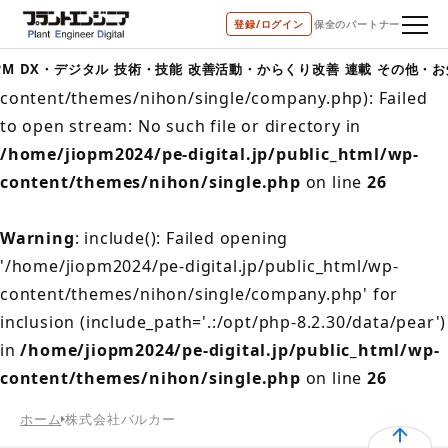
登録/ログイン
保全のパートナー
Warning
: include(/home/jiopm2024/pe-
digital.jp/public_html/wp-
PM
DX・デジタル
技術・技能
改善活動・からくり改善
連載
その他・お
content/themes/nihon/single/company.php): Failed
to open stream: No such file or directory in
/home/jiopm2024/pe-digital.jp/public_html/wp-
content/themes/nihon/single.php
on line
26
Warning
: include(): Failed opening
'/home/jiopm2024/pe-digital.jp/public_html/wp-
content/themes/nihon/single/company.php' for
inclusion (include_path='.:/opt/php-8.2.30/data/pear')
in
/home/jiopm2024/pe-digital.jp/public_html/wp-
content/themes/nihon/single.php
on line
26
ホーム
株式会社バルカー