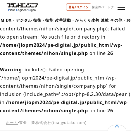
登録/ログイン
保全のパートナー
Warning
: include(/home/jiopm2024/pe-
digital.jp/public_html/wp-
PM
DX・デジタル
技術・技能
改善活動・からくり改善
連載
その他・お
content/themes/nihon/single/company.php): Failed
to open stream: No such file or directory in
/home/jiopm2024/pe-digital.jp/public_html/wp-
content/themes/nihon/single.php
on line
26
Warning
: include(): Failed opening
'/home/jiopm2024/pe-digital.jp/public_html/wp-
content/themes/nihon/single/company.php' for
inclusion (include_path='.:/opt/php-8.2.30/data/pear')
in
/home/jiopm2024/pe-digital.jp/public_html/wp-
content/themes/nihon/single.php
on line
26
ホーム
東亜工業株式会社(toa-jyutaku.com)