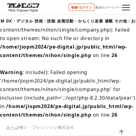
登録/ログイン
保全のパートナー
Warning
: include(/home/jiopm2024/pe-
digital.jp/public_html/wp-
PM
DX・デジタル
技術・技能
改善活動・からくり改善
連載
その他・お
content/themes/nihon/single/company.php): Failed
to open stream: No such file or directory in
/home/jiopm2024/pe-digital.jp/public_html/wp-
content/themes/nihon/single.php
on line
26
Warning
: include(): Failed opening
'/home/jiopm2024/pe-digital.jp/public_html/wp-
content/themes/nihon/single/company.php' for
inclusion (include_path='.:/opt/php-8.2.30/data/pear')
in
/home/jiopm2024/pe-digital.jp/public_html/wp-
content/themes/nihon/single.php
on line
26
ホーム
東レ・プレシジョン株式会社