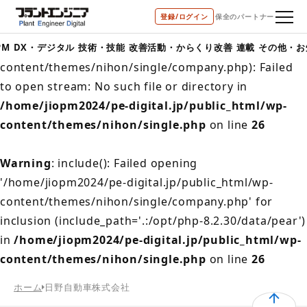
登録/ログイン
保全のパートナー
Warning
: include(/home/jiopm2024/pe-
digital.jp/public_html/wp-
PM
DX・デジタル
技術・技能
改善活動・からくり改善
連載
その他・お
content/themes/nihon/single/company.php): Failed
to open stream: No such file or directory in
/home/jiopm2024/pe-digital.jp/public_html/wp-
content/themes/nihon/single.php
on line
26
Warning
: include(): Failed opening
'/home/jiopm2024/pe-digital.jp/public_html/wp-
content/themes/nihon/single/company.php' for
inclusion (include_path='.:/opt/php-8.2.30/data/pear')
in
/home/jiopm2024/pe-digital.jp/public_html/wp-
content/themes/nihon/single.php
on line
26
ホーム
日野自動車株式会社