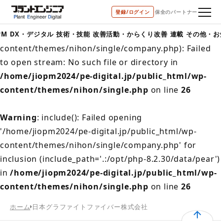
登録/ログイン
保全のパートナー
Warning
: include(/home/jiopm2024/pe-
digital.jp/public_html/wp-
PM
DX・デジタル
技術・技能
改善活動・からくり改善
連載
その他・お
content/themes/nihon/single/company.php): Failed
to open stream: No such file or directory in
/home/jiopm2024/pe-digital.jp/public_html/wp-
content/themes/nihon/single.php
on line
26
Warning
: include(): Failed opening
'/home/jiopm2024/pe-digital.jp/public_html/wp-
content/themes/nihon/single/company.php' for
inclusion (include_path='.:/opt/php-8.2.30/data/pear')
in
/home/jiopm2024/pe-digital.jp/public_html/wp-
content/themes/nihon/single.php
on line
26
ホーム
日本グラファイトファイバー株式会社