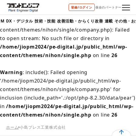
登録/ログイン
保全のパートナー
Warning
: include(/home/jiopm2024/pe-
digital.jp/public_html/wp-
PM
DX・デジタル
技術・技能
改善活動・からくり改善
連載
その他・お
content/themes/nihon/single/company.php): Failed
to open stream: No such file or directory in
/home/jiopm2024/pe-digital.jp/public_html/wp-
content/themes/nihon/single.php
on line
26
Warning
: include(): Failed opening
'/home/jiopm2024/pe-digital.jp/public_html/wp-
content/themes/nihon/single/company.php' for
inclusion (include_path='.:/opt/php-8.2.30/data/pear')
in
/home/jiopm2024/pe-digital.jp/public_html/wp-
content/themes/nihon/single.php
on line
26
ホーム
小島プレス工業株式会社