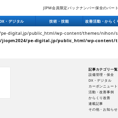
JIPM会員限定
バックナンバー
保全のパー
lic_html/wp-content/themes/nihon/single/company.php):
ntent/themes/nihon/single.php
on line
26
DX・デジタル
技術・技能
改善活動・からく
4/pe-digital.jp/public_html/wp-content/themes/nihon/
/jiopm2024/pe-digital.jp/public_html/wp-content/
記事カテゴリ一覧
設備管理・保全
DX・デジタル
カーボンニュート
ま
活動・改善事例
からくり改善
連載記事
その他・お知らせ