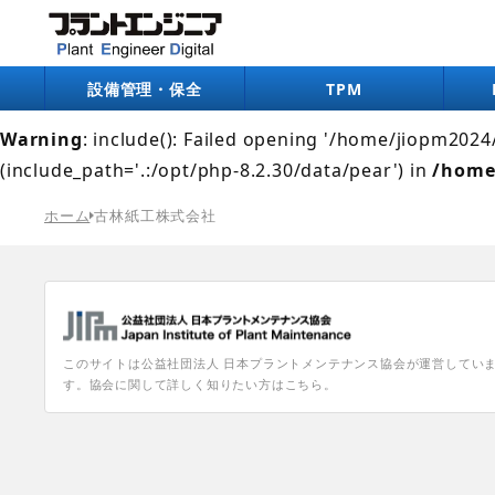
Warning
: include(/home/jiopm2024/pe-digital.jp/pub
/home/jiopm2024/pe-digital.jp/public_html/wp-co
設備管理・保全
TPM
Warning
: include(): Failed opening '/home/jiopm202
(include_path='.:/opt/php-8.2.30/data/pear') in
/home
ホーム
古林紙工株式会社
このサイトは公益社団法人 日本プラントメンテナンス協会が運営してい
す。協会に関して詳しく知りたい方はこちら。