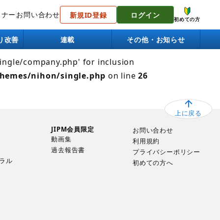
トナー
お問い合わせ
新規ID登録
ログイン
 Failed to open stream: No such file or directory in
初めての方
り改善
連載
その他・お知らせ
single/company.php' for inclusion
themes/nihon/single.php
on line
26
上に戻る
JIPM会員限定
お問い合わせ
動画集
利用規約
過去報告書
プライバシーポリシー
ラル
初めての方へ