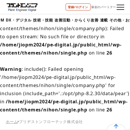
登録/ログイン
保全のパートナー
Warning
: include(/home/jiopm2024/pe-
digital.jp/public_html/wp-
PM
DX・デジタル
技術・技能
改善活動・からくり改善
連載
その他・お
content/themes/nihon/single/company.php): Failed
to open stream: No such file or directory in
/home/jiopm2024/pe-digital.jp/public_html/wp-
content/themes/nihon/single.php
on line
26
Warning
: include(): Failed opening
'/home/jiopm2024/pe-digital.jp/public_html/wp-
content/themes/nihon/single/company.php' for
inclusion (include_path='.:/opt/php-8.2.30/data/pear')
in
/home/jiopm2024/pe-digital.jp/public_html/wp-
content/themes/nihon/single.php
on line
26
ホーム
ブリヂストンフローテック株式会社