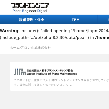
Warning
: include(/home/jiopm2024/pe-digital.jp/pub
/home/jiopm2024/pe-digital.jp/public_html/wp-co
設備管理・保全
TPM
Warning
: include(): Failed opening '/home/jiopm202
(include_path='.:/opt/php-8.2.30/data/pear') in
/home
ホーム
アロン化成株式会社
このサイトは公益社団法人 日本プラントメンテナンス協会が運営してい
す。協会に関して詳しく知りたい方はこちら。