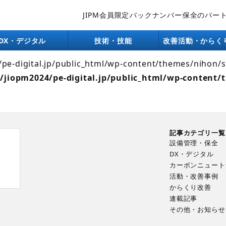
JIPM会員限定
バックナンバー
保全のパー
lic_html/wp-content/themes/nihon/single/company.php):
ntent/themes/nihon/single.php
on line
26
DX・デジタル
技術・技能
改善活動・からく
4/pe-digital.jp/public_html/wp-content/themes/nihon/
/jiopm2024/pe-digital.jp/public_html/wp-content/
記事カテゴリ一覧
設備管理・保全
DX・デジタル
カーボンニュート
ま
活動・改善事例
からくり改善
連載記事
その他・お知らせ