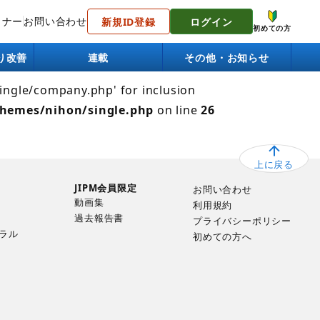
トナー
お問い合わせ
新規ID登録
ログイン
 Failed to open stream: No such file or directory in
初めての方
り改善
連載
その他・お知らせ
single/company.php' for inclusion
themes/nihon/single.php
on line
26
上に戻る
JIPM会員限定
お問い合わせ
動画集
利用規約
過去報告書
プライバシーポリシー
ラル
初めての方へ