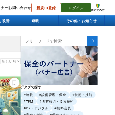
トナー
お問い合わせ
新規ID登録
ログイン
初めての方
り改善
連載
その他・お知らせ
タグで探す
#連載
#設備管理・保全
#技術・技能
#TPM
#固有技術・要素技術
#DX・デジタル
#無料会員
#安全・衛生
#保全マネジメント