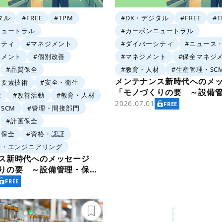
タル
#FREE
#TPM
#DX・デジタル
#FREE
#
ニュートラル
#カーボンニュートラル
シティ
#マネジメント
#ダイバーシティ
#ニュース
ジメント
#個別改善
#マネジメント
#保全マネジ
#品質保全
#教育・人材
#生産管理・SC
メンテナンス新時代へのメ
・要素技術
#安全・衛生
「モノづくりの要 ～設備
能
#改善活動
#教育・人材
と価値創造～」
2026.07.01
FREE
SCM
#管理・間接部門
#計画保全
・保全
#資格・認証
計・エンジニアリング
ンス新時代へのメッセージ
りの要 ～設備管理・保全
～」
FREE