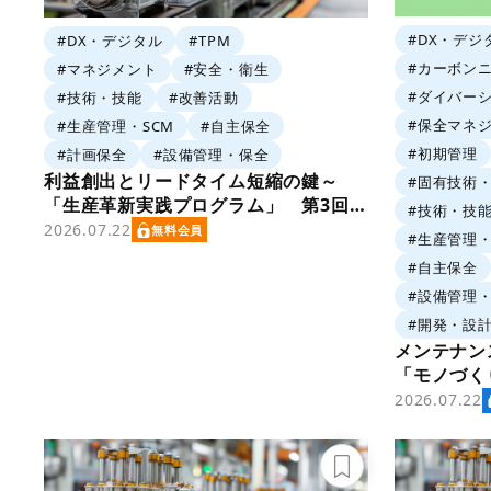
#DX・デジ
#DX・デジタル
#TPM
#カーボン
#マネジメント
#安全・衛生
#ダイバー
#技術・技能
#改善活動
#保全マネ
#生産管理・SCM
#自主保全
#初期管理
#計画保全
#設備管理・保全
利益創出とリードタイム短縮の鍵～
#固有技術
「生産革新実践プログラム」 第3回
#技術・技
「生産革新の実⾏フロー」
2026.07.22
無料会員
#生産管理・
#自主保全
#設備管理
#開発・設
メンテナ
「モノづく
と価値創造
2026.07.22