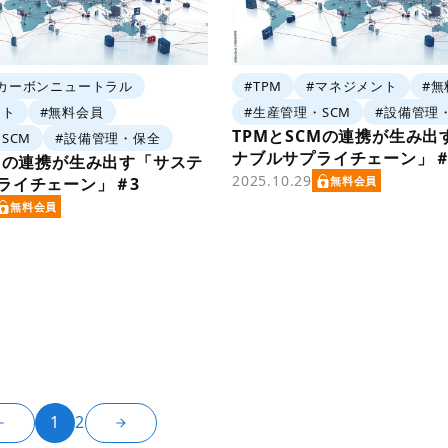
カーボンニュートラル
#TPM
#マネジメント
#無
ント
#無料会員
#生産管理・SCM
#設備管理
TPMとSCMの連携が生み出
SCM
#設備管理・保全
ナブルサプライチェーン」＃
CMの連携が生み出す「サステ
2025.10.29
ライチェーン」＃3
無料会員
無料会員
1
2