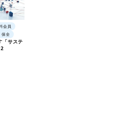
料会員
・保全
す「サステ
2