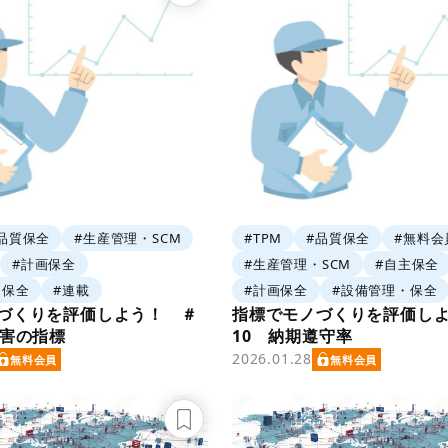
品質保全
#生産管理・SCM
#TPM
#品質保全
#無料会
#計画保全
#生産管理・SCM
#自主保全
・保全
#連載
#計画保全
#設備管理・保全
づくりを評価しよう！ ＃
指標でモノづくりを評価し
災害の指標
10 納期遵守率
2026.01.28
無料会員
無料会員