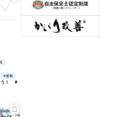
員
#連載
よう！ ＃