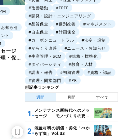
#改善活動
#FREE
TPM
#開発・設計・エンジニアリング
#品質保全
#個別改善
#マネジメント
・お知らせ
#自主保全
#計画保全
メント
#カーボンニュートラル
#法令・規制
M
#からくり改善
#ニュース・お知らせ
ッセージ
#生産管理・SCM
#規格・標準化
管理・保全
#ダイバーシティ
#教育・人材
#調査・報告
#初期管理
#資格・認証
#管理・間接部門
#PR
記事ランキング
週間
月間
すべて
メンテナンス新時代へのメッ
1.
セージ 「モノづくりの要
～設備管理・保全と価値創造
～」
装置材料の損傷・劣化「べか
2.
らず集」Vol.33