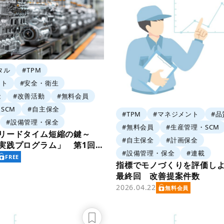
タル
#TPM
ント
#安全・衛生
能
#改善活動
#無料会員
SCM
#自主保全
#TPM
#マネジメント
#品
#設備管理・保全
#無料会員
#生産管理・SCM
リードタイム短縮の鍵～
#自主保全
#計画保全
実践プログラム」 第1回
#設備管理・保全
#連載
実践プログラムの概要」
FREE
指標でモノづくりを評価し
最終回 改善提案件数
2026.04.22
無料会員