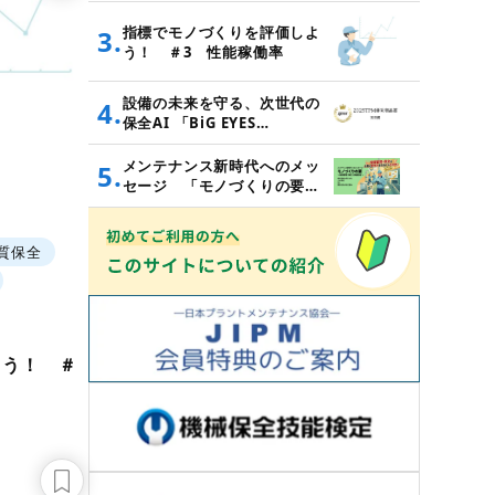
指標でモノづくりを評価しよ
3.
う！ ＃3 性能稼働率
設備の未来を守る、次世代の
4.
保全AI 「BiG EYES
MM」 （2025年度TPM
優秀商品賞 実効賞受賞）
メンテナンス新時代へのメッ
5.
セージ 「モノづくりの要
～設備管理・保全と価値創造
～」
質保全
よう！ ＃