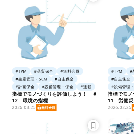
#TPM
#品質保全
#無料会員
#TPM
#
#生産管理・SCM
#自主保全
#自主保全
#計画保全
#設備管理・保全
#連載
#設備管理
指標でモノづくりを評価しよう！ ＃
指標でモノ
12 環境の指標
11 労働
2026.03.25
2026.02.25
無料会員