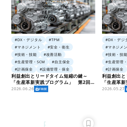
#DX・デジタル
#TPM
#DX・デジ
#マネジメント
#安全・衛生
#マネジメ
#技術・技能
#改善活動
#技術・技
#生産管理・SCM
#自主保全
#生産管理・
#計画保全
#設備管理・保全
#計画保全
利益創出とリードタイム短縮の鍵～
利益創出と
「生産革新実践プログラム」 第2回
「生産革新
「生産革新展開 5 要素」
「生産革新
2026.06.26
2026.05.27
FREE