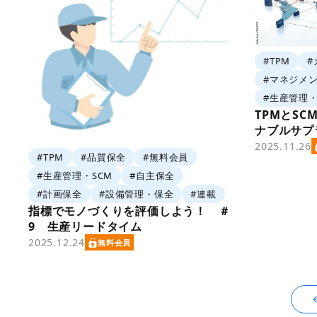
#TPM
#
#マネジメ
#生産管理・
TPMとS
ナブルサプ
2025.11.26
#TPM
#品質保全
#無料会員
#生産管理・SCM
#自主保全
#計画保全
#設備管理・保全
#連載
指標でモノづくりを評価しよう！ ＃
9 生産リードタイム
2025.12.24
無料会員